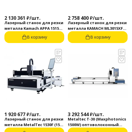
2 130 361
₽
/
шт.
2 758 400
₽
/
шт.
Лазерный станок для резки
Лазерный станок для резки
металла Kamach APPA 1515
металла KAMACH ML3015XF
(1500 Вт)
(1500 Вт)
В корзину
В корзину
1 920 677
₽
/
шт.
3 292 544
₽
/
шт.
Лазерный станок для резки
Metaltec T-30 (Maxphotonics
металла MetalTec 1530F (1500
1500W) оптоволоконный
Вт)
лазерный станок для