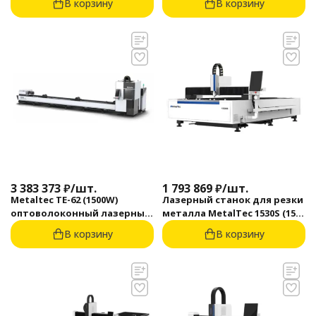
В корзину
В корзину
металлических труб
3 383 373
₽
/
шт.
1 793 869
₽
/
шт.
Metaltec TЕ-62 (1500W)
Лазерный станок для резки
оптоволоконный лазерный
металла MetalTec 1530S (1500
станок для металлических
Вт)
В корзину
В корзину
труб