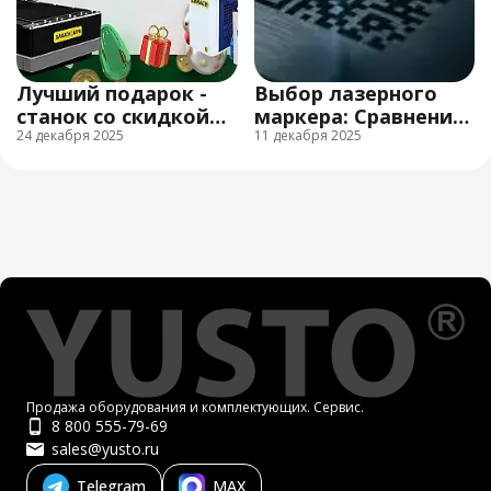
Лучший подарок -
Выбор лазерного
станок со скидкой
маркера: Сравнение
под Новый Год!
24 декабря 2025
MOPA, Q-Switch, UV и
11 декабря 2025
расчет окупаемости
Продажа оборудования и комплектующих. Сервис.
8 800 555-79-69
sales@yusto.ru
Telegram
MAX