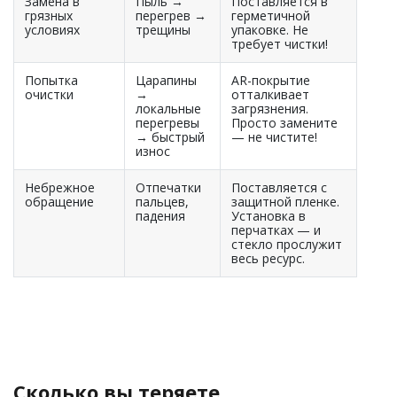
Замена в
Пыль →
Поставляется в
грязных
перегрев →
герметичной
условиях
трещины
упаковке. Не
требует чистки!
Попытка
Царапины
AR-покрытие
очистки
→
отталкивает
локальные
загрязнения.
перегревы
Просто замените
→ быстрый
— не чистите!
износ
Небрежное
Отпечатки
Поставляется с
обращение
пальцев,
защитной пленке.
падения
Установка в
перчатках — и
стекло прослужит
весь ресурс.
Сколько вы теряете,