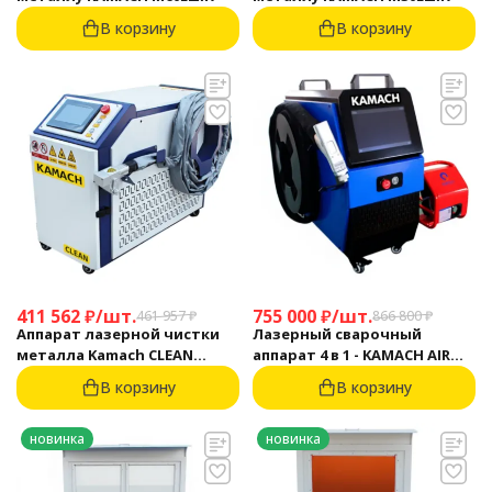
В корзину
В корзину
411 562
₽
/
шт.
755 000
₽
/
шт.
461 957
₽
866 800
₽
Аппарат лазерной чистки
Лазерный сварочный
металла Kamach CLEAN
аппарат 4 в 1 - KAMACH AIR
1500BW
1500
В корзину
В корзину
новинка
новинка