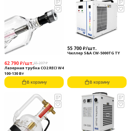
55 700
₽
/
шт.
Чиллер S&A CW-5000TG TY
62 790
₽
/
шт.
65 207
₽
Лазерная трубка CO2 RECI W4
100-130 Вт
В корзину
В корзину