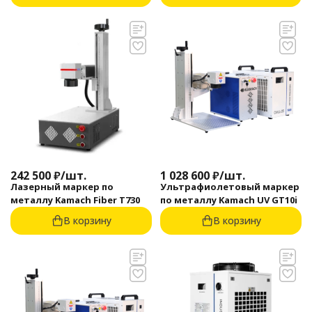
242 500
₽
/
шт.
1 028 600
₽
/
шт.
Лазерный маркер по
Ультрафиолетовый маркер
металлу Kamach Fiber T730
по металлу Kamach UV GT10i
В корзину
В корзину