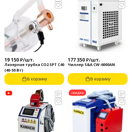
19 150
₽
/
шт.
177 350
₽
/
шт.
Лазерная трубка CO2 SPT C40
Чиллер S&A CW-6000AN
(40-50 Вт)
В корзину
В корзину
скидка