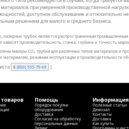
нного типа рекомендуется в случаях, когда требуется 
 материалов при умеренной производственной нагрузке
ощностей, доступное обслуживание и относительно не
ьным решением для малого и среднего бизнеса.
O₂ лазерных трубок являются распространенным промышленным
я зависят производительсноть станка, глубина и точность марк
влены макеры CO₂ трубки для различных типов материалов и п
к материалам, режимам эксплуатации и производительности об
иста
|
8 (800) 555-79-69
 товаров
Помощь
Информация
ние
Порядок покупки
Полезные статьи
ющие
оборудования
Демозал
Доставка
Контакты
Согласие на обработку
Доставка
персональных данных
Как купить
Лизинг
Программы и инст