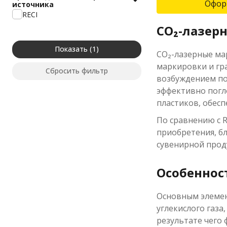
Офор
источника
RECI
CO₂-лазер
Показать
CO₂-лазерные ма
маркировки и гра
Сбросить фильтр
возбуждением по
эффективно погл
пластиков, обес
По сравнению с 
приобретения, б
сувенирной прод
Особеннос
Основным элемен
углекислого газа
результате чего 