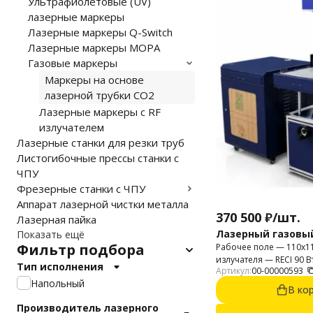
Ультрафиолетовые (UV)
лазерные маркеры
Лазерные маркеры Q-Switch
Лазерные маркеры MOPA
Газовые маркеры
Маркеры на основе
лазерной трубки CO2
Лазерные маркеры с RF
излучателем
Лазерные станки для резки труб
Листогибочные прессы станки с
ЧПУ
Фрезерные станки с ЧПУ
Аппарат лазерной чистки металла
370 500
₽
/
шт.
Лазерная пайка
Лазерный газовый
Показать ещё
Фильтр подбора
Рабочее поле — 110х11
излучателя — RECI 90 Вт
Тип исполнения
Артикул:
00-00000593
Напольный
В ко
Производитель лазерного