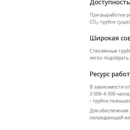
Доступност
При выработке р
CO₂-трубок суще
Широкая со
Стеклянные трубк
легко подобрать
Ресурс рабо
В зависимости от
3 000–6 000 часов
- трубки повышен
Для обеспечения
охлаждающей жид