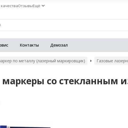
 качества
Отзывы
Ещё
рвис
Контакты
Демозал
аркер по металлу (лазерный маркировщик)
Газовые лазер
 маркеры со стекланным и