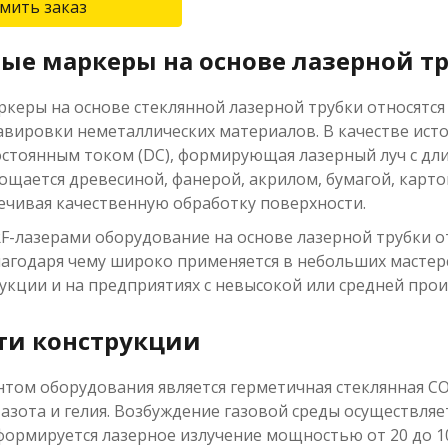
мить заказ
ные маркеры на основе лазерной т
ркеры на основе стеклянной лазерной трубки относятс
вировки неметаллических материалов. В качестве источ
стоянным током (DC), формирующая лазерный луч с дли
ощается древесиной, фанерой, акрилом, бумагой, карто
печивая качественную обработку поверхности.
RF-лазерами оборудование на основе лазерной трубки 
лагодаря чему широко применяется в небольших мастер
укции и на предприятиях с невысокой или средней прои
ти конструкции
том оборудования является герметичная стеклянная CO₂
, азота и гелия. Возбуждение газовой среды осуществля
формируется лазерное излучение мощностью от 20 до 10