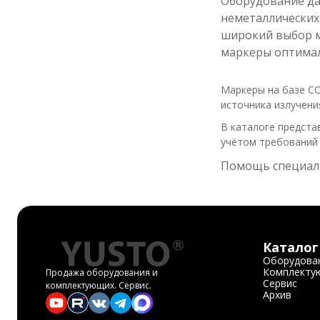
Оборудование да
неметаллических
широкий выбор м
маркеры оптимал
Маркеры на базе C
источника излучени
В каталоге предста
учётом требований 
Помощь специал
Каталог
Оборудова
Комплекту
Продажа оборудования и
Сервис
комплектующих. Сервис.
Архив