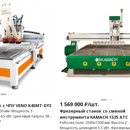
1 569 000
₽
/
шт.
 с ЧПУ VENO K45MT-DY3
Фрезерный станок со сменой
00 мм. Мощность 3
,5 кВт. Цанговый патрон: ER-
инструмента KAMACH 1325 ATC
00 мм. Фрезерный станок
Рабочее поле: 2500x1300 мм. Высота Z -
 3D фрезерования пластика,
Мощность шпинделя 5.5 кВт. Фрезерны