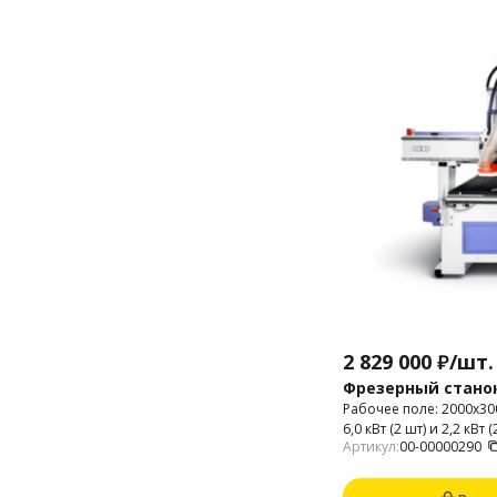
2 829 000
₽
/
шт.
Фрезерный станок
Рабочее поле: 2000х3
6,0 кВт (2 шт) и 2,2 кВт (2 шт). Количество шпинделей:
Артикул:
00-00000290
4. Цанговый патрон: ER