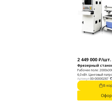
2 449 000
₽
/
шт.
Фрезерный станок
Рабочее поле: 2000х3
6,0 кВт. Цанговый патр
Артикул:
00-00000287
мм.
В ко
Офор