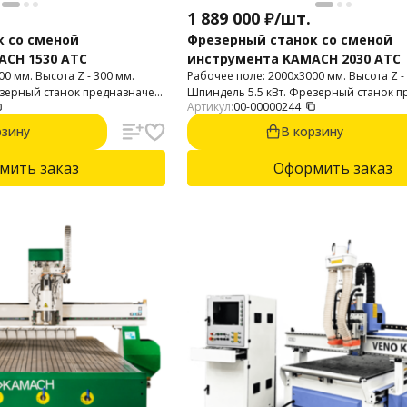
1 889 000
₽
/
шт.
к со сменой
Фрезерный станок со сменой
ACH 1530 ATC
инструмента KAMACH 2030 ATC
0 мм. Высота Z - 300 мм.
Рабочее поле: 2000x3000 мм. Высота Z -
езерный станок предназначен
Шпиндель 5.5 кВт. Фрезерный станок 
Артикул:
00-00000244
ния пластика, фанеры, МДФ,
для 2D и 3D фрезерования пластика, ф
ов, мебельных фасадов,
композитных материалов, мебельных ф
рзину
В корзину
дерева.
мить заказ
Оформить заказ