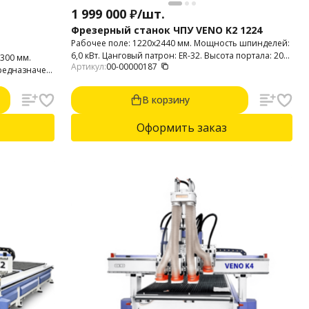
1 999 000
₽
/
шт.
Фрезерный станок ЧПУ VENO K2 1224
Рабочее поле: 1220х2440 мм. Мощность шпинделей:
6,0 кВт. Цанговый патрон: ER-32. Высота портала: 200
 300 мм.
Артикул:
00-00000187
мм. Фрезерный станок предназначен для 2D и 3D
предназначен
фрезерования пластика, фанеры, МДФ, композитных
анеры, МДФ,
материалов, мебельных фасадов, дерева.
асадов,
В корзину
Оформить заказ