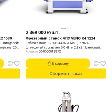
2 369 000
₽
/
шт.
2 1530
Фрезерный станок ЧПУ VENO K4 1224
ь шпинделей:
Рабочее поле: 1220х2440 мм. Мощность 4
 портала: 200
шпинделей составляет 6,0 кВт и 2,2 кВт. Цанговый
Артикул:
00-00000188
патрон: ER-32. Высота портала: 200 мм. Фрезерный
станок предназначен для 2D и 3D фрезерования
пластика, фанеры, МДФ, композитных материалов,
В корзину
мебельных фасадов, дерева.
Оформить заказ