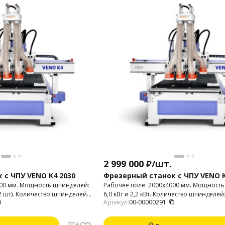
2 999 000
₽
/
шт.
 с ЧПУ VENO K4 2030
Фрезерный станок с ЧПУ VENO K
000 мм. Мощность шпинделей:
Рабочее поле: 2000х4000 мм. Мощност
6,0 кВт и 2,2 кВт. Количество шпинделей
Артикул:
00-00000291
-32. Высота портала: 200 мм.
патрон: ER-32. Высота портала: 200 мм
станок предназначен для 2D и 3D фрез
пластика, фанеры, МДФ, композитных м