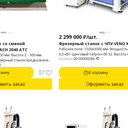
2 299 000
₽
/
шт.
к со сменой
Фрезерный станок с ЧПУ VENO K
Рабочее поле: 1500х3000 мм. Мощност
ACH 2040 ATC
6,0 кВт. Цанговый патрон: ER-32. Высота
0 мм. Высота Z - 300 мм.
Артикул:
00-00000286
мм.
езерный станок предназначен
ния пластика, фанеры, МДФ,
ов, мебельных фасадов,
рзину
В корзину
мить заказ
Оформить заказ