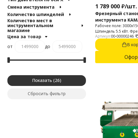
1 789 000
₽
/
шт.
Смена инструмента
Фрезерный стано
Количество шпинделей
инструмента KAM
Количество мест в
инструментальном
Рабочее поле: 3000x150
магазине
Шпиндель 5.5 кВт. Фр
Цена
за
товар
Артикул:
00-00000246
для 2D и 3D фрезерова
композитных материал
В ко
от
до
дерева.
Офор
Показать
Сбросить фильтр