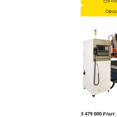
В ко
Офор
3 479 000
₽
/
шт.