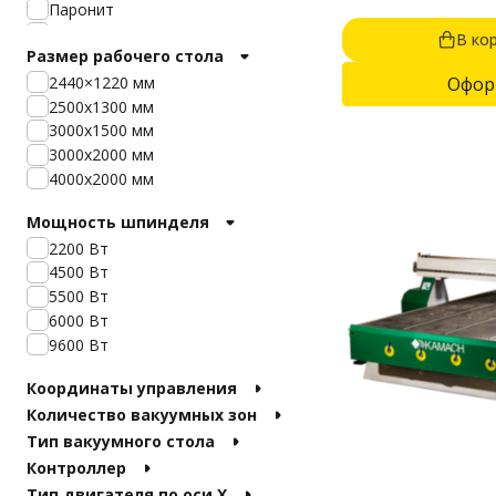
фанеры, МДФ, компози
Паронит
фасадов, дерева.
Гипс
В ко
Размер рабочего стола
ПВХ
Акрил
2440×1220 мм
Офор
Текстолит
2500х1300 мм
Пенопласт
3000х1500 мм
Стеклопластик
3000х2000 мм
Эпоксидная смола
4000х2000 мм
Сотовый поликарбонат
Мощность шпинделя
2200 Вт
4500 Вт
5500 Вт
6000 Вт
9600 Вт
Координаты управления
Количество вакуумных зон
Тип вакуумного стола
Контроллер
Тип двигателя по оси X