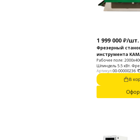
1 999 000
₽
/
шт.
Фрезерный стано
инструмента KAM
Рабочее поле: 2000x400
Шпиндель 5.5 кВт. Фр
Артикул:
00-00000236
для 2D и 3D фрезерова
композитных материал
В ко
дерева.
Офор