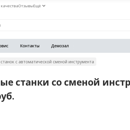
 качества
Отзывы
Ещё
рвис
Контакты
Демозал
станок с автоматической сменой инструмента
ые станки со сменой инст
руб.