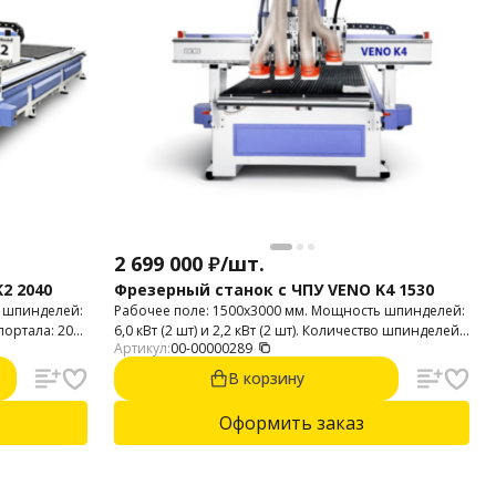
2 699 000
₽
/
шт.
2 2040
Фрезерный станок с ЧПУ VENO K4 1530
ь шпинделей:
Рабочее поле: 1500х3000 мм. Мощность шпинделей:
 портала: 200
6,0 кВт (2 шт) и 2,2 кВт (2 шт). Количество шпинделей:
Артикул:
00-00000289
4. Цанговый патрон: ER-32. Высота портала: 200 мм.
В корзину
Оформить заказ