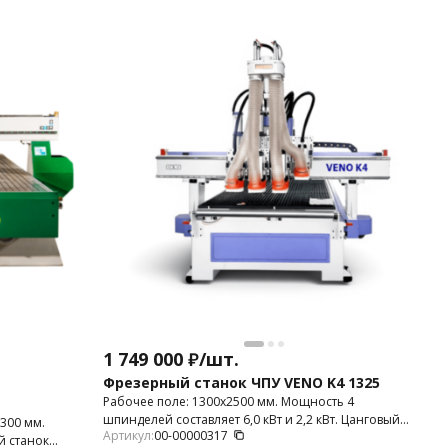
1 749 000
₽
/
шт.
Фрезерный станок ЧПУ VENO K4 1325
Рабочее поле: 1300х2500 мм. Мощность 4
шпинделей составляет 6,0 кВт и 2,2 кВт. Цанговый
 300 мм.
Артикул:
00-00000317
патрон: ER-32. Высота портала: 200 мм. Фрезерный
й станок