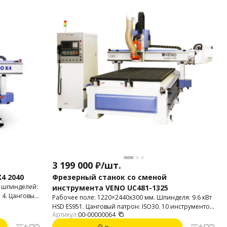
3 199 000
₽
/
шт.
4 2040
Фрезерный станок со сменой
ь шпинделей:
инструмента VENO UC481-1325
: 4. Цанговый
Рабочее поле: 1220×2440х300 мм. Шпинделя: 9.6 кВт
. Фрезерный
HSD ES951. Цанговый патрон: ISO30. 10 инструментов.
ерования
Артикул:
00-00000064
Скорость: 45000 мм/мин. Обрабатываемые
атериалов,
материалы: пластики, дерево, фанера. Syntec 6MB