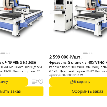
2 599 000
₽
/
шт.
 с ЧПУ VENO K2 2030
Фрезерный станок с ЧПУ VENO K
000 мм. Мощность шпинделей:
Рабочее поле: 2000х4000 мм. Мощност
он: ER-32. Высота портала: 200
6,0 кВт. Цанговый патрон: ER-32. Высота
Артикул:
00-00000288
мм.
рзину
В корзину
мить заказ
Оформить заказ