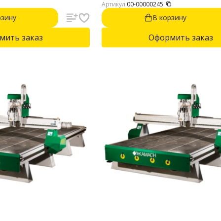
тных материалов, мебельных
Артикул:
00-00000245
предназначен для 2D и 3D фрезеровани
фанеры, МДФ, композитных материало
рзину
В корзину
фасадов, дерева.
мить заказ
Оформить заказ