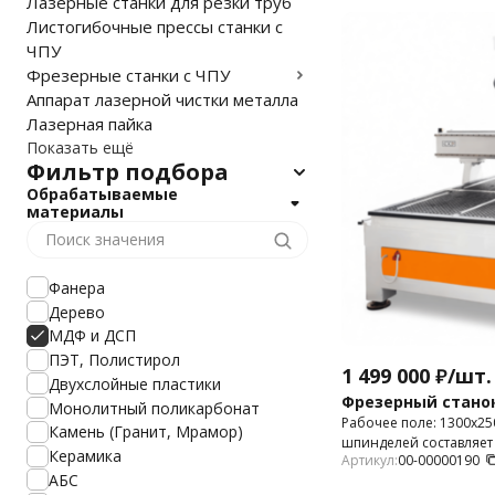
Лазерные станки для резки труб
Листогибочные прессы станки с
ЧПУ
Фрезерные станки с ЧПУ
Аппарат лазерной чистки металла
Лазерная пайка
Показать ещё
Фильтр подбора
Обрабатываемые
материалы
Фанера
Дерево
МДФ и ДСП
ПЭТ, Полистирол
1 499 000
₽
/
шт.
Двухслойные пластики
Фрезерный станок
Монолитный поликарбонат
Рабочее поле: 1300х25
Камень (Гранит, Мрамор)
шпинделей составляет 4
Керамика
Артикул:
00-00000190
32. Высота портала: 2
АБС
предназначен для 2D и