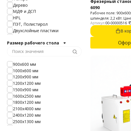
Фрезерный станок
Дерево
6090
МДФ и ДСП
Рабочее поле: 900х60
HPL
шпинделя: 2,2 кВт. Цан
Артикул:
00-00000516
обработки: 2D и 3D. 
ПЭТ, Полистирол
пластик, МДФ, ДСП, ф
Двухслойные пластики
В ко
материалы, дерево, фан
Монолитный поликарбонат
Офор
Размер рабочего стола
Камень (Гранит, Мрамор)
Керамика
АБС
Паронит
900х600 мм
Резина
1000х600 мм
Гипс
1200х900 мм
ПВХ
1200х1200 мм
Акрил
1500х900 мм
Текстолит
1600x2500 мм
Пенопласт
1800х1200 мм
Стеклопластик
2100х4000 мм
Эпоксидная смола
2400х1200 мм
Сотовый поликарбонат
2500х1300 мм
2540х1300 мм