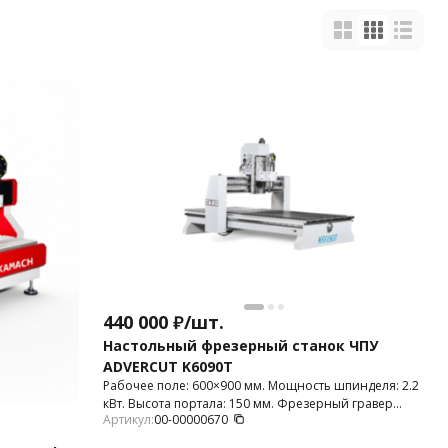
440 000
₽
/
шт.
Настольный фрезерный станок ЧПУ
ADVERCUT K6090T
Рабочее поле: 600×900 мм. Мощность шпинделя: 2.2
кВт. Высота портала: 150 мм. Фрезерный гравер
Артикул:
00-00000670
используется для 2D и 3D фрезерования пластика,
МДФ, дерева, фанеры, композитных материалов,