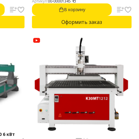
Артикул:
00-00001345
.0.
м: 20.
В корзину
зованная
Оформить заказ
 6 кВт