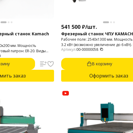
541 500
₽
/
шт.
ерный станок Kamach
Фрезерный станок ЧПУ KAMACH
Рабочее поле: 2540х1300 мм. Мощность
3.2 кВт (возможно увеличение до 6 кВт)
00х200 мм. Мощность
Артикул:
00-00000058
патрон: ER-25. Высота портала: 230 мм. 
говый патрон: ER-20. Виды
шаговые двигатели. Виды обработки: 2D
Обрабатываемые материалы:
Обрабатываемые материалы: пластик, 
анера, композитные
рзину
В корзину
дерево, пластики (ПВХ, акрил, полистирол 
ера, камень, текстолит.
мить заказ
Оформить заказ