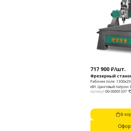
717 900
₽
/
шт.
Фрезерный станок 
Рабочее поле: 1300х2
кВт. Цанговый патрон: 
Артикул:
00-00001337
В ко
Офор