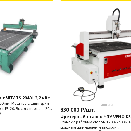
с ЧПУ TS 2040L 3,2 кВт
000 мм. Мощность шпинделя:
он: ER-20. Высота портала: 200
830 000
₽
/
шт.
Фрезерный станок ЧПУ VENO K
Станок с рабочим столом 1200х2400 и ве
мощным шпинделем и высокой