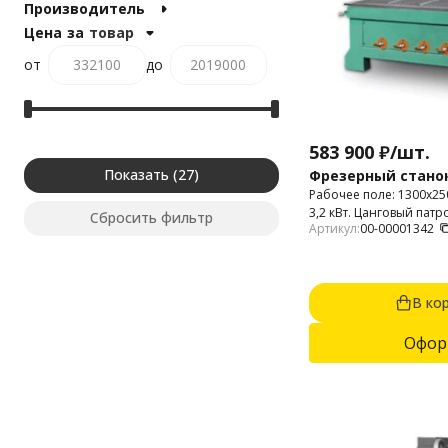
Производитель
Цена
за
товар
от
до
583 900
₽
/
шт.
Показать
Фрезерный станок 
Рабочее поле: 1300х2
3,2 кВт. Цанговый патр
Сбросить фильтр
Артикул:
00-00001342
мм.
В ко
Офор