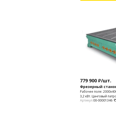
779 900
₽
/
шт.
Фрезерный станок 
Рабочее поле: 2000х4
3,2 кВт. Цанговый патр
Артикул:
00-00001346
мм.