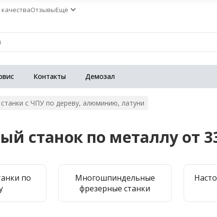
 качества
Отзывы
Ещё
рвис
Контакты
Демозал
станки с ЧПУ по дереву, алюминию, латуни
ый станок по металлу от 33
танки по
Многошпиндельные
Наст
у
фрезерные станки