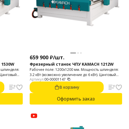
659 900
₽
/
шт.
 1530W
Фрезерный станок ЧПУ KAMACH 1212W
 шпинделя:
Рабочее поле: 1200х1200 мм. Мощность шпинделя:
. Цанговый
3.2 кВт (возможно увеличение до 6 кВт). Цанговый
Артикул:
00-00001147
Привода:
патрон: ER-20. Высота портала: 140 мм.
 и 3D.
В корзину
фанера,
и т .п.).
Оформить заказ