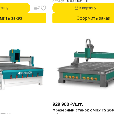
Артикул:
00-00000059
производительностью. Шпиндель, кВт: 3
Квадратные линейные направляющие, м
рзину
В корзину
Косозубая рейка по осям XY. Централи
система смазки.
мить заказ
Оформить заказ
929 900
₽
/
шт.
Фрезерный станок с ЧПУ TS 2040