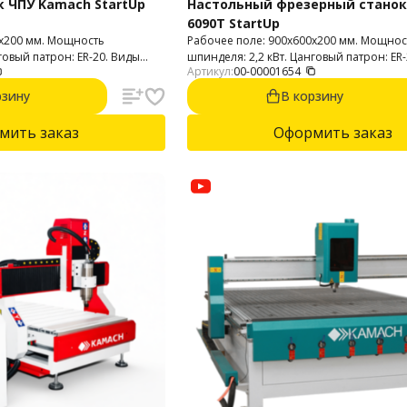
 ЧПУ Kamach StartUp
Настольный фрезерный станок
6090T StartUp
0х200 мм. Мощность
Рабочее поле: 900х600х200 мм. Мощнос
говый патрон: ER-20. Виды
шпинделя: 2,2 кВт. Цанговый патрон: ER
Артикул:
00-00001654
Обрабатываемые материалы:
обработки: 2D и 3D. Обрабатываемые 
анера, композитные
пластик, МДФ, ДСП, фанера, композитн
рзину
В корзину
ера, камень, текстолит.
материалы, дерево, фанера, камень, тек
мить заказ
Оформить заказ