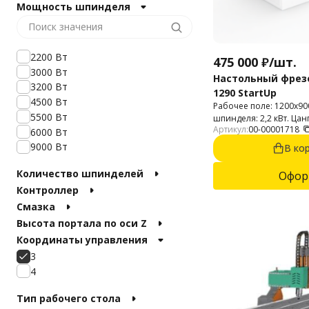
Мощность шпинделя
3000х1500 мм
3000х2000 мм
4000х2000 мм
2200 Вт
475 000
₽
/
шт.
3000 Вт
Настольный фрез
3200 Вт
1290 StartUp
4500 Вт
Рабочее поле: 1200х9
5500 Вт
шпинделя: 2,2 кВт. Цан
Артикул:
00-00001718
обработки: 2D и 3D. 
6000 Вт
пластик, МДФ, ДСП, ф
9000 Вт
В ко
материалы, дерево, фан
Количество шпинделей
Офор
Контроллер
Смазка
Высота портала по оси Z
Координаты управления
3
4
Тип рабочего стола