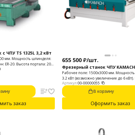
с ЧПУ TS 1325L 3,2 кВт
500 мм. Мощность шпинделя:
655 500
₽
/
шт.
он: ER-20. Высота портала: 200
Фрезерный станок ЧПУ KAMACH
Рабочее поле: 1500х3000 мм. Мощность
3.2 кВт (возможно увеличение до 6 кВт)
Артикул:
00-00000055
патрон: ER-20. Высота портала: 230 мм. 
шаговые двигатели. Виды обработки: 2D
рзину
В корзину
Обрабатываемые материалы: пластик, 
дерево, пластики (ПВХ, акрил, полистирол 
мить заказ
Оформить заказ