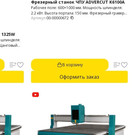
Фрезерный станок ЧПУ ADVERCUT K6100A
Рабочее поле: 600×1000 мм. Мощность шпинделя:
2.2 кВт. Высота портала: 150 мм. Фрезерный гравер
Артикул:
00-00000672
используется для 2D и 3D фрезерования пластика,
МДФ, дерева, фанеры, композитных материалов,
оргстекла, печатных плат и т.п.
 1325W
 шпинделя:
. Цанговый
Привода:
 и 3D.
фанера,
В корзину
и т .п.).
Оформить заказ