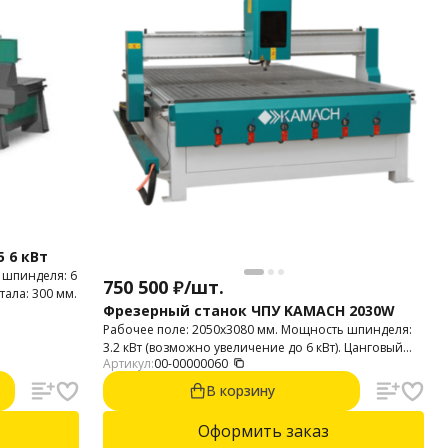
 6 кВт
 шпинделя: 6
750 500
₽
/
шт.
тала: 300 мм.
Фрезерный станок ЧПУ KAMACH 2030W
Рабочее поле: 2050х3080 мм. Мощность шпинделя:
3.2 кВт (возможно увеличение до 6 кВт). Цанговый
Артикул:
00-00000060
патрон: ER-25. Высота портала: 230 мм. Привода:
шаговые двигатели. Виды обработки: 2D и 3D.
В корзину
Материалы: дерево, фанера, пластики (акрил,
полистирол, ПВХ и т .п.).
Оформить заказ