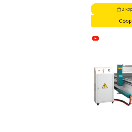
В ко
Офор