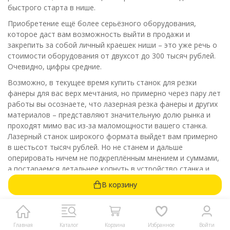
быстрого старта в нише.
Приобретение ещё более серьёзного оборудования,
которое даст вам возможность выйти в продажи и
закрепить за собой личный краешек ниши – это уже речь о
стоимости оборудования от двухсот до 300 тысяч рублей.
Очевидно, цифры средние.
Возможно, в текущее время купить станок для резки
фанеры для вас верх мечтания, но примерно через пару лет
работы вы осознаете, что лазерная резка фанеры и других
материалов – представляют значительную долю рынка и
проходят мимо вас из-за маломощности вашего станка.
Лазерный станок широкого формата выйдет вам примерно
в шестьсот тысяч рублей. Но не станем и дальше
оперировать ничем не подкреплённым мнением и суммами,
а постараемся детальнее копнуть в устройство станка и
выяснить, из чего эта цена суммируется.
В корзину
Часто, когда вы владеете достаточным опытом в сфере –
любой подбор товара будет для вас чем-то похожим на
головоломку. Вы оцениваете все сильные стороны и
Главная
Каталог
Корзина
Избранное
Войти
недочёты модели, обращаете внимание на производителя,