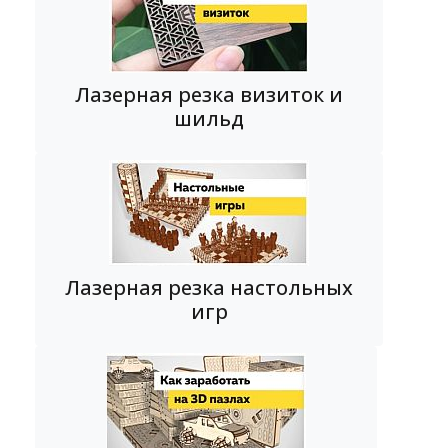
Лазерная резка визиток и
шильд
Лазерная резка настольных
игр