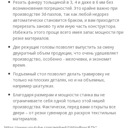
Резать фанеру тольщиной в 3, 4 и даже в 6 мм без
возникновения погрешностей. Это крайне важно при
производстве 3d-пазлов, так как любой недорез
автоматически становится браком, и вам приходится
перерезать заново ту или иную часть конструктора.
Избежать этого проще всего имея запас мощности при
резке материалов.
Две режущие головы позволят выпустить за смену
двукратный объем продукции, что очень удешевляет
производство, особенно - мелочевки, и экономит
время.
Подъемный стол позволит делать гравировку не
только на плоских деталях, но и на объемных,
например шкатулках.
Благодаря размерам и мощности станка вы не
ограничиваете себя одной только этой нишей
производства. Фактически, перед вами открыты все
двери – от резки сувениров до раскроя текстильных
материалов.
https://www.youtube.com/embed/1WVxdbwcBTk"