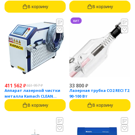
1500
(1500 Вт)
В корзину
В корзину
хит
411 562
₽
33 800
₽
461 957
₽
Аппарат лазерной чистки
Лазерная трубка CO2 RECI T2
металла Kamach CLEAN
90-100 Вт
1500BW
В корзину
В корзину