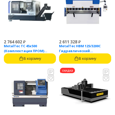
2 764 602
₽
2 611 328
₽
MetalTec ТС 45x500
MetalTec HBM 125/3200C
(Комплектация ПРОМ)
Гидравлический
токарный станок с ЧПУ с
листогибочный пресс с
В корзину
В корзину
наклонной станиной
контроллером TP10S
скидка