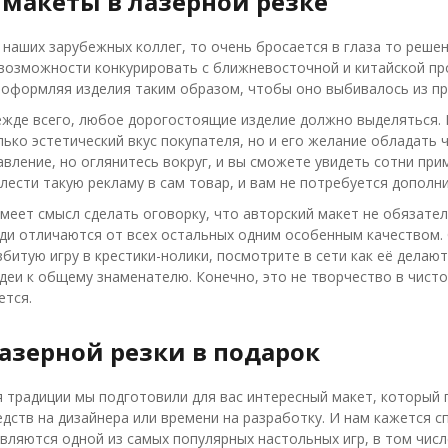
 макеты в лазерной резке
 наших зарубежных коллег, то очень бросается в глаза то реше
 возможности конкурировать с ближневосточной и китайской про
оформляя изделия таким образом, чтобы оно выбивалось из пр
ежде всего, любое дорогостоящие изделие должно выделяться. 
ько эстетический вкус покупателя, но и его желание обладать ч
вление, но оглянитесь вокруг, и вы сможете увидеть сотни прим
лести такую рекламу в сам товар, и вам не потребуется допол
имеет смысл сделать оговорку, что авторский макет не обязате
ди отличаются от всех остальных одним особенным качеством. О
битую игру в крестики-нолики, посмотрите в сети как её делают 
идеи к общему знаменателю. Конечно, это не творчество в чисто
ется.
лазерной резки в подарок
 традиции мы подготовили для вас интересный макет, который 
дств на дизайнера или времени на разработку. И нам кажется с
вляются одной из самых популярных настольных игр, в том числе