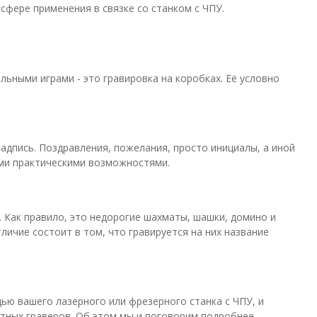
сфере применения в связке со станком с ЧПУ.
льными играми - это гравировка на коробках. Её условно
надпись. Поздравления, пожелания, просто инициалы, а иной
шими практическими возможностями.
. Как правило, это недорогие шахматы, шашки, домино и
личие состоит в том, что гравируется на них название
ью вашего лазерного или фрезерного станка с ЧПУ, и
тных граверов. Об этом мы и поговорим подробнее.