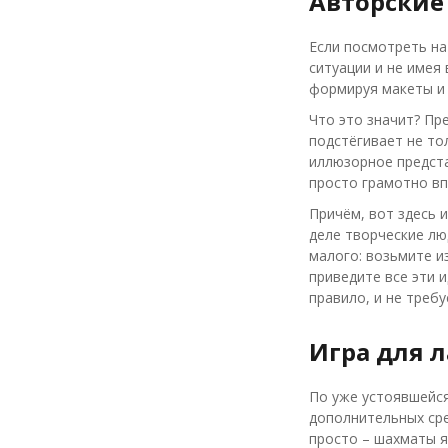
Авторские
Если посмотреть на
ситуации и не имея
формируя макеты и 
Что это значит? Пр
подстёгивает не тол
иллюзорное предста
просто грамотно вп
Причём, вот здесь 
деле творческие лю
малого: возьмите из
приведите все эти 
правило, и не требу
Игра для 
По уже устоявшейся
дополнительных сре
просто – шахматы я