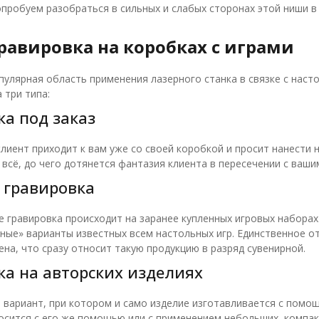
опробуем разобраться в сильных и слабых сторонах этой ниши в 
равировка на коробках с играми
пулярная область применения лазерного станка в связке с насто
 три типа:
ка под заказ
 клиент приходит к вам уже со своей коробкой и просит нанести 
– всё, до чего дотянется фантазия клиента в пересечении с ва
 гравировка
е гравировка происходит на заранее купленных игровых наборах
ные» варианты известных всем настольных игр. Единственное от
ена, что сразу относит такую продукцию в разряд сувенирной.
ка на авторских изделиях
вариант, при котором и само изделие изготавливается с помощ
осится с его же помощью или с применением небольших, компак