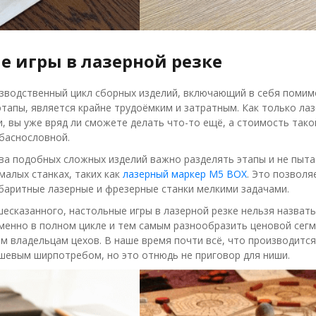
е игры в лазерной резке
изводственный цикл сборных изделий, включающий в себя помимо
тапы, является крайне трудоёмким и затратным. Как только ла
, вы уже вряд ли сможете делать что-то ещё, а стоимость тако
 баснословной.
ва подобных сложных изделий важно разделять этапы и не пытат
малых станках, таких как
лазерный маркер M5 BOX
. Это позволя
баритные лазерные и фрезерные станки мелкими задачами.
шесказанного, настольные игры в лазерной резке нельзя назват
менно в полном цикле и тем самым разнообразить ценовой сег
м владельцам цехов. В наше время почти всё, что производитс
шевым ширпотребом, но это отнюдь не приговор для ниши.