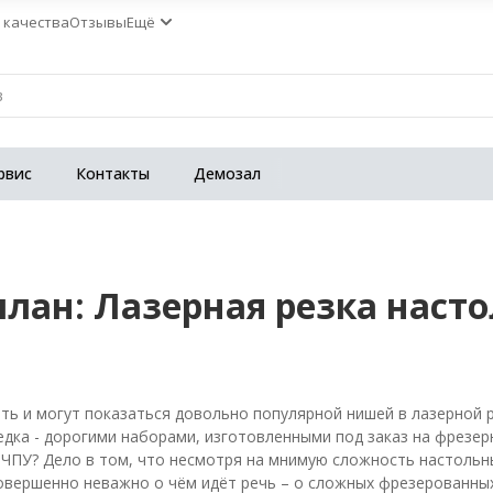
 качества
Отзывы
Ещё
рвис
Контакты
Демозал
план: Лазерная резка наст
ть и могут показаться довольно популярной нишей в лазерной 
редка - дорогими наборами, изготовленными под заказ на фрезер
ЧПУ? Дело в том, что несмотря на мнимую сложность настольн
овершенно неважно о чём идёт речь – о сложных фрезерованных