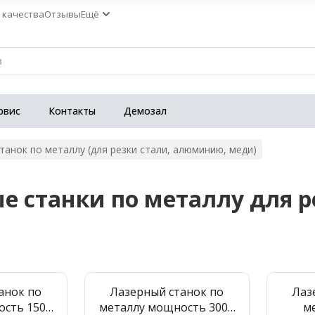
 качества
Отзывы
Ещё
рвис
Контакты
Демозал
танок по металлу (для резки стали, алюминию, меди)
е станки по металлу для ре
анок по
Лазерный станок по
Лаз
ость 1500
металлу мощность 3000
м