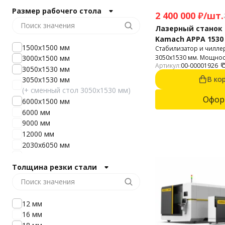
Размер рабочего стола
2 400 000
₽
/
шт.
Лазерный станок 
Kamach APPA 1530 
1500х1500 мм
Стабилизатор и чиллер
3050х1530 мм. Мощность
3000х1500 мм
Артикул:
00-00001926
Автофокус. Резка стали
3050x1530 мм
мм. Алюминий до 8 мм
В ко
3050x1530 мм
(+ сменный стол 3050x1530 мм)
Офор
6000х1500 мм
6000 мм
9000 мм
12000 мм
2030х6050 мм
1530х6050 мм
1500х3000 мм
Толщина резки стали
1500х6000 мм
12 мм
16 мм