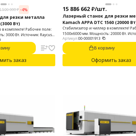
15 886 662
₽
/
шт.
-4%
2 500 000
₽
Лазерный станок для резки м
для резки металла
Kamach APPA DTC 1560 (20000 Вт
(3000 Вт)
Стабилизатор и чиллер в комплекте! Ра
 в комплекте! Рабочее поле:
1500х6000 мм. Мощность: 20000 Вт. Исто
: 3000 Вт. Источник: Raycus.
Артикул:
00-00001913
Голова с автофокусом.
 до 22 мм. Нержавейки до 10
.
рзину
В корзину
мить заказ
Оформить заказ