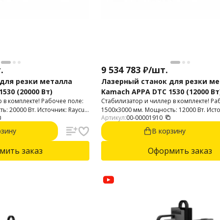
.
9 534 783
₽
/
шт.
для резки металла
Лазерный станок для резки м
530 (20000 Вт)
Kamach APPA DTC 1530 (12000 Вт
 в комплекте! Рабочее поле:
Стабилизатор и чиллер в комплекте! Ра
: 20000 Вт. Источник: Raycus.
1500х3000 мм. Мощность: 12000 Вт. Исто
Артикул:
00-00001910
Голова с автофокусом.
рзину
В корзину
мить заказ
Оформить заказ