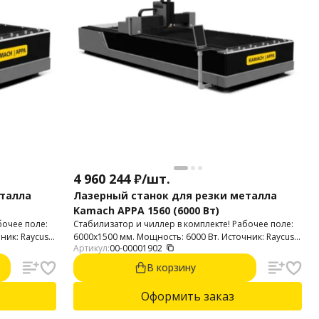
4 960 244
₽
/
шт.
еталла
Лазерный станок для резки металла
Kamach APPA 1560 (6000 Вт)
бочее поле:
Стабилизатор и чиллер в комплекте! Рабочее поле:
ник: Raycus.
6000х1500 мм. Мощность: 6000 Вт. Источник: Raycus.
Артикул:
00-00001902
вейки до 6
Автофокус. Резка стали до 26 мм. Нержавейки до 12
мм. Алюминий до 10 мм.
В корзину
Оформить заказ