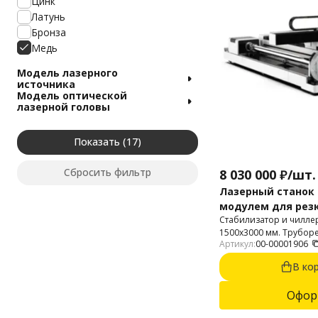
Цинк
Латунь
Бронза
Медь
Модель лазерного
источника
Модель оптической
лазерной головы
Показать
Сбросить фильтр
8 030 000
₽
/
шт.
Лазерный станок
модулем для рез
Стабилизатор и чиллер
APPA T6 1530/1024 
1500х3000 мм. Труборе
Артикул:
00-00001906
240мм. Источник: Raycus
В ко
Офор