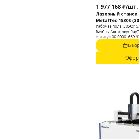
1 977 168
₽
/
шт.
Лазерный станок 
MetalTec 1530S (30
Рабочее поле: 3050х15
RayCus. Автофокус RayT
Артикул:
00-00001669
{$product.features['glub
до {$product.features['g
В ко
алюминий до
{$product.features['glub
Офор