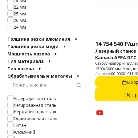
18 мм
22 мм
25 мм
26 мм
24 мм
Толщина резки алюминия
14 754 540
₽
/
шт
Толщина резки меди
Лазерный станок 
Мощность лазера
Kamach APPA DTC 1
Тип материала
Стабилизатор и чиллер
Тип лазера
1500х3000 мм. Мощность
Артикул:
00-00001911
Голова с автофокусом.
Обрабатываемые металлы
В ко
Офор
Углеродистая сталь
Легированная сталь
Нержавеющая сталь
Оцинкованная сталь
Титан
Алюминий