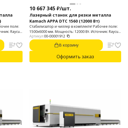
10 667 345
₽
/
шт.
еталла
Лазерный станок для резки металла
)
Kamach APPA DTC 1560 (12000 Вт)
бочее поле:
Стабилизатор и чиллер в комплекте! Рабочее поле:
чник: Raycus.
1500х6000 мм. Мощность: 12000 Вт. Источник: Raycus.
Артикул:
00-00001912
Голова с автофокусом.
В корзину
Оформить заказ