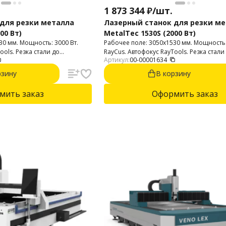
1 873 344
₽
/
шт.
для резки металла
Лазерный станок для резки м
00 Вт)
MetalTec 1530S (2000 Вт)
30 мм. Мощность: 3000 Вт.
Рабочее поле: 3050х1530 мм. Мощность:
ools. Резка стали до
RayCus. Автофокус RayTools. Резка стали
Артикул:
00-00001634
ina_rezki_stali']}, нержавейка
{$product.features['glubina_rezki_stali']}
lubina_rezki_nerzhaveyki']},
до {$product.features['glubina_rezki_nerzh
рзину
В корзину
алюминий до
ina_rezki_alyuminiya']}.
{$product.features['glubina_rezki_alyuminiy
мить заказ
Оформить заказ