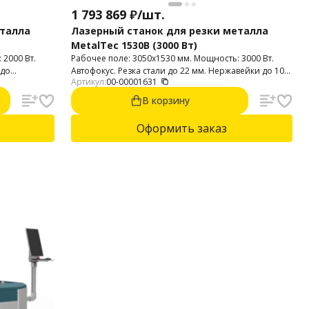
1 793 869
₽
/
шт.
еталла
Лазерный станок для резки металла
MetalTec 1530B (3000 Вт)
 2000 Вт.
Рабочее поле: 3050х1530 мм. Мощность: 3000 Вт.
 до
Автофокус. Резка стали до 22 мм. Нержавейки до 10
Артикул:
00-00001631
, нержавейка
мм. Алюминий до 7 мм.
aveyki']},
В корзину
a']}.
Оформить заказ