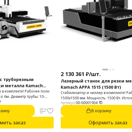
2 130 361
₽
/
шт.
 с труборезным
Лазерный станок для резки м
ки металла Kamach
Kamach APPA 1515 (1500 Вт)
 в комплекте! Рабочее поле:
(6000 Вт)
Стабилизатор и чиллер в комплекте! Ра
з: 6м. Диаметр трубы: 10-
1500х1500 мм. Мощность: 1500 Вт. Источ
, 6 кВт. Автофокус.
Артикул:
00-00001904
Автофокус. Резка стали до 12 мм. Нержа
мм. Алюминий до 4 мм.
рзину
В корзину
мить заказ
Оформить заказ