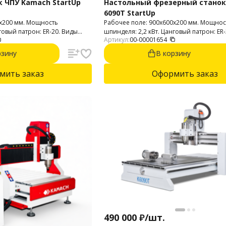
 ЧПУ Kamach StartUp
Настольный фрезерный станок
6090T StartUp
0х200 мм. Мощность
Рабочее поле: 900х600х200 мм. Мощнос
говый патрон: ER-20. Виды
шпинделя: 2,2 кВт. Цанговый патрон: ER
Артикул:
00-00001654
Обрабатываемые материалы:
обработки: 2D и 3D. Обрабатываемые 
анера, композитные
пластик, МДФ, ДСП, фанера, композитн
рзину
В корзину
ера, камень, текстолит.
материалы, дерево, фанера, камень, тек
мить заказ
Оформить заказ
490 000
₽
/
шт.