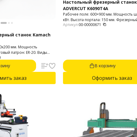
Настольный фрезерный станок
ADVERCUT K6090T4A
Рабочее поле: 600×900 мм. Мощность ш
кВт. Высота портала: 150 мм. Фрезерны
Артикул:
00-00000671
используется для 2D и 3D фрезерования
МДФ, дерева, фанеры, композитных ма
ерный станок Kamach
оргстекла, печатных плат и т.п.
00х200 мм. Мощность
говый патрон: ER-20. Виды
Обрабатываемые материалы:
анера, композитные
рзину
В корзину
ера, камень, текстолит.
мить заказ
Оформить заказ