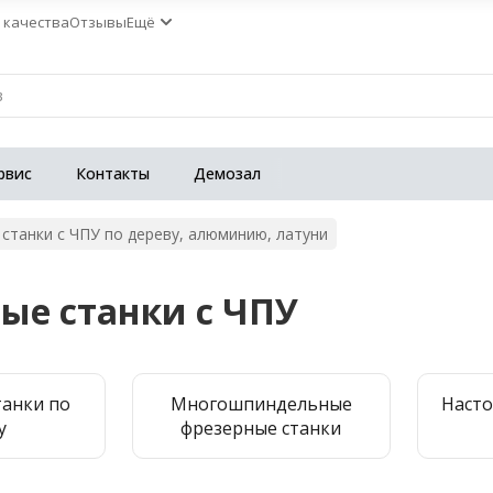
 качества
Отзывы
Ещё
рвис
Контакты
Демозал
станки с ЧПУ по дереву, алюминию, латуни
ые станки с ЧПУ
танки по
Многошпиндельные
Наст
у
фрезерные станки