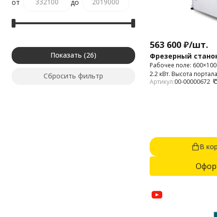
от
до
563 600
₽
/
шт.
Показать
Фрезерный станок
Рабочее поле: 600×10
2.2 кВт. Высота порта
Сбросить фильтр
Артикул:
00-00000672
используется для 2D и
МДФ, дерева, фанеры,
оргстекла, печатных пла
В ко
Офор