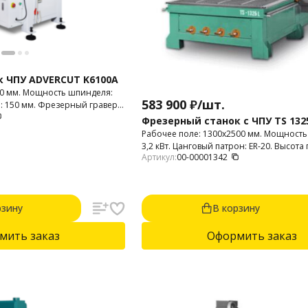
 ЧПУ ADVERCUT K6100A
00 мм. Мощность шпинделя:
583 900
₽
/
шт.
ла: 150 мм. Фрезерный гравер
 3D фрезерования пластика,
Фрезерный станок с ЧПУ TS 1325
 композитных материалов,
Рабочее поле: 1300х2500 мм. Мощность
т и т.п.
3,2 кВт. Цанговый патрон: ER-20. Высота
Артикул:
00-00001342
мм.
рзину
В корзину
мить заказ
Оформить заказ