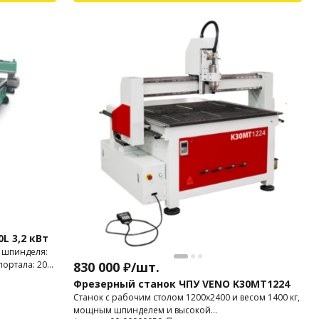
L 3,2 кВт
 шпинделя:
 портала: 200
830 000
₽
/
шт.
Фрезерный станок ЧПУ VENO K30MT1224
Станок с рабочим столом 1200х2400 и весом 1400 кг,
мощным шпинделем и высокой