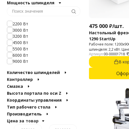
Мощность шпинделя
3000х1500 мм
3000х2000 мм
4000х2000 мм
2200 Вт
475 000
₽
/
шт.
3000 Вт
Настольный фрез
3200 Вт
1290 StartUp
4500 Вт
Рабочее поле: 1200х9
5500 Вт
шпинделя: 2,2 кВт. Цан
Артикул:
00-00001718
обработки: 2D и 3D. 
6000 Вт
пластик, МДФ, ДСП, ф
9000 Вт
В ко
материалы, дерево, фан
Количество шпинделей
Офор
Контроллер
Смазка
Высота портала по оси Z
Координаты управления
Тип рабочего стола
Производитель
Цена
за
товар