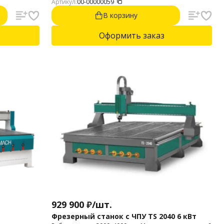
Артикул:
00-00000059
производительностью. Шпиндель, кВт: 3.0.
Квадратные линейные направляющие, мм: 20.
В корзину
Косозубая рейка по осям XY. Централизованная
система смазки.
Оформить заказ
929 900
₽
/
шт.
Фрезерный станок с ЧПУ TS 2040 6 кВт