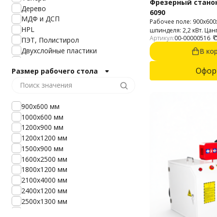
Фрезерный станок
Дерево
6090
МДФ и ДСП
Рабочее поле: 900х60
HPL
шпинделя: 2,2 кВт. Цан
Артикул:
00-00000516
обработки: 2D и 3D. 
ПЭТ, Полистирол
пластик, МДФ, ДСП, ф
Двухслойные пластики
В ко
материалы, дерево, фан
Монолитный поликарбонат
Офор
Размер рабочего стола
Камень (Гранит, Мрамор)
Керамика
АБС
Паронит
900х600 мм
Резина
1000х600 мм
Гипс
1200х900 мм
ПВХ
1200х1200 мм
Акрил
1500х900 мм
Текстолит
1600x2500 мм
Пенопласт
1800х1200 мм
Стеклопластик
2100х4000 мм
Эпоксидная смола
2400х1200 мм
Сотовый поликарбонат
2500х1300 мм
2540х1300 мм