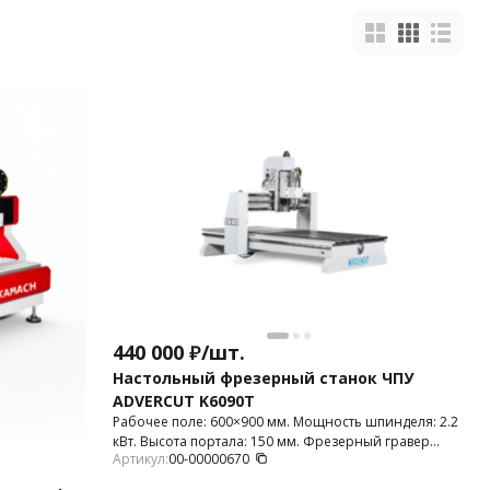
440 000
₽
/
шт.
Настольный фрезерный станок ЧПУ
ADVERCUT K6090T
Рабочее поле: 600×900 мм. Мощность шпинделя: 2.2
кВт. Высота портала: 150 мм. Фрезерный гравер
Артикул:
00-00000670
используется для 2D и 3D фрезерования пластика,
МДФ, дерева, фанеры, композитных материалов,