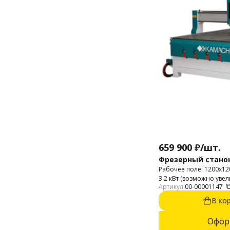
659 900
₽
/
шт.
Фрезерный стано
Рабочее поле: 1200х1
3.2 кВт (возможно увел
Артикул:
00-00001147
патрон: ER-20. Высота 
В ко
Офор