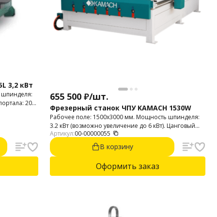
L 3,2 кВт
 шпинделя:
655 500
₽
/
шт.
 портала: 200
Фрезерный станок ЧПУ KAMACH 1530W
Рабочее поле: 1500х3000 мм. Мощность шпинделя:
3.2 кВт (возможно увеличение до 6 кВт). Цанговый
Артикул:
00-00000055
патрон: ER-20. Высота портала: 230 мм. Привода:
шаговые двигатели. Виды обработки: 2D и 3D.
В корзину
Обрабатываемые материалы: пластик, фанера,
дерево, пластики (ПВХ, акрил, полистирол и т .п.).
Оформить заказ