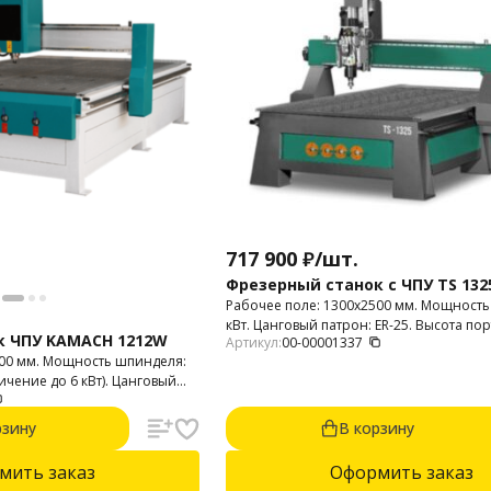
717 900
₽
/
шт.
Фрезерный станок с ЧПУ TS 1325
Рабочее поле: 1300х2500 мм. Мощность
кВт. Цанговый патрон: ER-25. Высота пор
к ЧПУ KAMACH 1212W
Артикул:
00-00001337
200 мм. Мощность шпинделя:
ичение до 6 кВт). Цанговый
портала: 140 мм.
рзину
В корзину
мить заказ
Оформить заказ