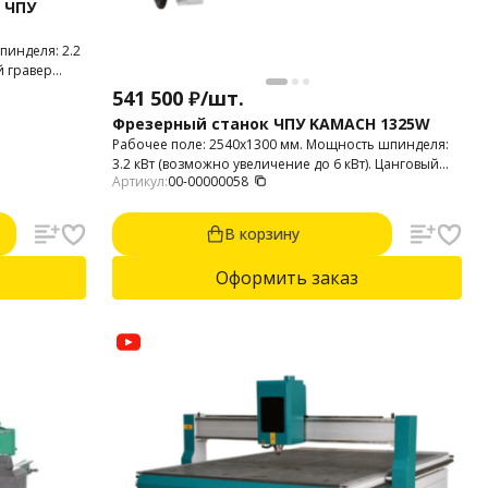
 ЧПУ
пинделя: 2.2
й гравер
 пластика,
541 500
₽
/
шт.
териалов,
Фрезерный станок ЧПУ KAMACH 1325W
Рабочее поле: 2540х1300 мм. Мощность шпинделя:
3.2 кВт (возможно увеличение до 6 кВт). Цанговый
Артикул:
00-00000058
патрон: ER-25. Высота портала: 230 мм. Привода:
шаговые двигатели. Виды обработки: 2D и 3D.
Обрабатываемые материалы: пластик, фанера,
В корзину
дерево, пластики (ПВХ, акрил, полистирол и т .п.).
Оформить заказ