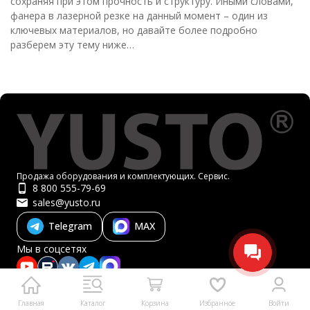
сохраняя при этом прочность и структуру. Иными словами,
фанера в лазерной резке на данный момент – один из
ключевых материалов, но давайте более подробно
разберем эту тему ниже…
Продажа оборудования и комплектующих. Сервис.
8 800 555-79-69
sales@yusto.ru
Telegram
MAX
Мы в соцсетях
RUB
Главная
Каталог
Корзина
Избранное
Войти