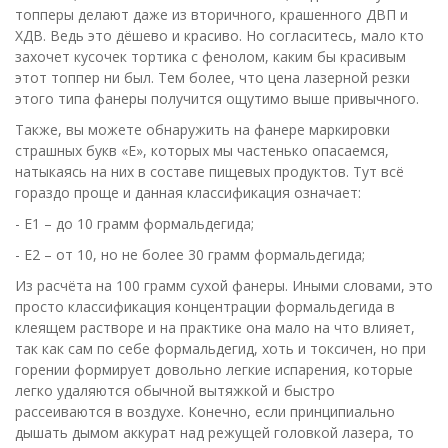
топперы делают даже из вторичного, крашенного ДВП и
ХДВ. Ведь это дёшево и красиво. Но согласитесь, мало кто
захочет кусочек тортика с фенолом, каким бы красивым
этот топпер ни был. Тем более, что цена лазерной резки
этого типа фанеры получится ощутимо выше привычного.
Также, вы можете обнаружить на фанере маркировки
страшных букв «Е», которых мы частенько опасаемся,
натыкаясь на них в составе пищевых продуктов. Тут всё
гораздо проще и данная классификация означает:
- Е1 – до 10 грамм формальдегида;
- Е2 – от 10, но не более 30 грамм формальдегида;
Из расчёта на 100 грамм сухой фанеры. Иными словами, это
просто классификация концентрации формальдегида в
клеящем растворе и на практике она мало на что влияет,
так как сам по себе формальдегид, хоть и токсичен, но при
горении формирует довольно легкие испарения, которые
легко удаляются обычной вытяжкой и быстро
рассеиваются в воздухе. Конечно, если принципиально
дышать дымом аккурат над режущей головкой лазера, то