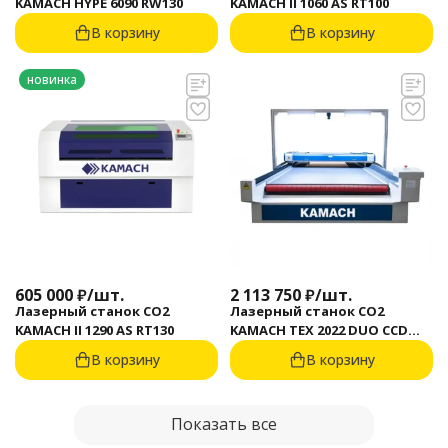
KAMACH HYPE 6090 RW130
KAMACH II 1060 AS RT100
В корзину
В корзину
новинка
605 000
₽
/
шт.
2 113 750
₽
/
шт.
Лазерный станок CO2
Лазерный станок CO2
KAMACH II 1290 AS RT130
KAMACH TEX 2022 DUO CCD
CONVEYER
В корзину
В корзину
Показать все