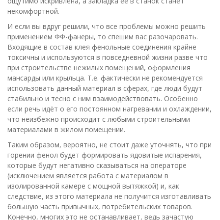
ощутимо искривлена, а закладка ее в станок станет
некомфортной.
И если вы вдруг решили, что все проблемы можно решить
применением ФФ-фанеры, то спешим вас разочаровать.
Входящие в состав клея фенольные соединения крайне
токсичны и используются в повседневной жизни разве что
при строительстве нежилых помещений, оформления
мансарды или крыльца. Т.е. фактически не рекомендуется
использовать данный материал в сферах, где люди будут
стабильно и тесно с ним взаимодействовать. Особенно
если речь идёт о его постоянном нагревании и охлаждении,
что неизбежно происходит с любыми строительными
материалами в жилом помещении.
Таким образом, вероятно, не стоит даже уточнять, что при
горении фенол будет формировать ядовитые испарения,
которые будут негативно сказываться на операторе
(исключением является работа с материалом в
изолированной камере с мощной вытяжкой) и, как
следствие, из этого материала не получится изготавливать
большую часть привычных, потребительских товаров.
Конечно, многих это не останавливает, ведь зачастую