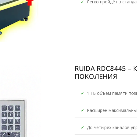
✓
Легко пройдёт в станд
RUIDA RDC8445 –
ПОКОЛЕНИЯ
✓
1 ГБ объём памяти поз
✓
Расширен максимальный
✓
До четырёх каналов уп