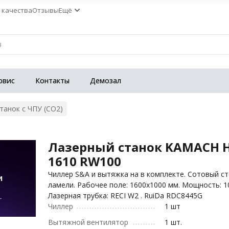
 качества
Отзывы
Ещё
рвис
Контакты
Демозал
танок с ЧПУ (СО2)
Лазерный станок KAMACH 
1610 RW100
Чиллер S&A и вытяжка на в комплекте. Сотовый ст
ламели. Рабочее поле: 1600х1000 мм. Мощность: 1
Лазерная трубка: RECI W2 . RuiDa RDC8445G
Чиллер
1 шт
Вытяжной вентилятор
1 шт.