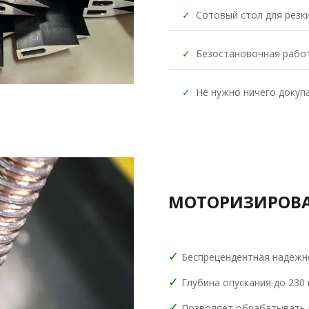
✓
Сотовый стол для резки
✓
Безостановочная работа
✓
Не нужно ничего докупа
МОТОРИЗИРОВ
✓
Беспрецендентная надёжн
✓
Глубина опускания до 230 
✓
Позволяет обрабатывать 