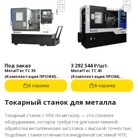
Под заказ
3 292 544
₽
/
шт.
MetalTec TC 35
MetalTec ТС 45
(Комплектация ПРОФИ)
(Комплектация ПРОМ)
токарный станок с ЧПУ с
токарный станок с ЧПУ с
В корзину
В корзину
наклонной станиной
наклонной станиной
Токарный станок для металла
Токарный станок с ЧПУ по металлу — это сложное
оборудование, которое требуется для качественной
обработки металлических заготовок с высокой точностью.
Подобные станки отличаются внедрённой системой ЧПУ,