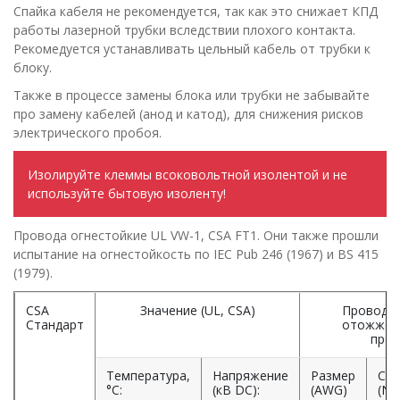
Спайка кабеля не рекомендуется, так как это снижает КПД
работы лазерной трубки вследствии плохого контакта.
Рекомедуется устанавливать цельный кабель от трубки к
блоку.
Также в процессе замены блока или трубки не забывайте
про замену кабелей (анод и катод), для снижения рисков
электрического пробоя.
Изолируйте клеммы всоковольтной изолентой и не
используйте бытовую изоленту!
Провода огнестойкие UL VW-1, CSA FT1. Они также прошли
испытание на огнестойкость по IEC Pub 246 (1967) и BS 415
(1979).
CSA
Значение (UL, CSA)
Проводни
Стандарт
отожжен
пров
Температура,
Напряжение
Размер
Сос
°С:
(кВ DC):
(AWG)
(N