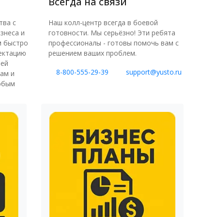
Всегда на связи
Наш колл-центр всегда в боевой
тва с
готовности. Мы серьёзно! Эти ребята
знеса и
профессионалы - готовы помочь вам с
м быстро
решением ваших проблем.
ектацию
шей
8-800-555-29-39
support@yusto.ru
ам и
юбым