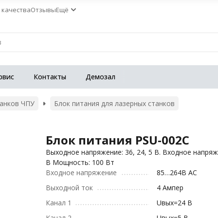
 качества
Отзывы
Ещё
рвис
Контакты
Демозал
танков ЧПУ
Блок питания для лазерных станков
Блок питания PSU-002C
Выходное напряжение: 36, 24, 5 В. Входное напряж
В Мощность: 100 Вт
Входное напряжение
85…264В AC
Выходной ток
4 Ампер
Канал 1
Uвых=24 В
Канал 2
Uвых=5 В