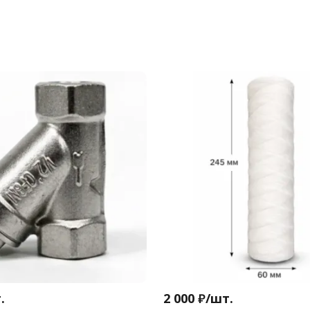
.
2 000
₽
/
шт.