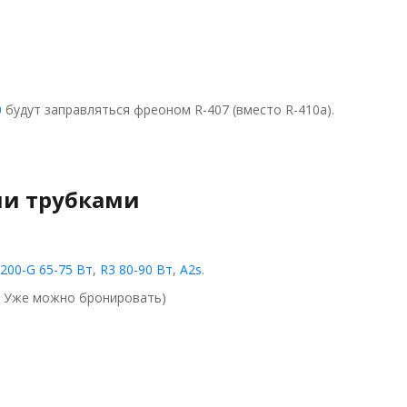
0
будут заправляться фреоном R-407 (вместо R-410a).
ми трубками
1200-G 65-75 Вт
,
R3 80-90 Вт
,
A2s
.
. Уже можно бронировать)