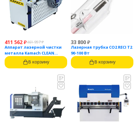
411 562
₽
33 800
₽
461 957
₽
Аппарат лазерной чистки
Лазерная трубка CO2 RECI T2
металла Kamach CLEAN
90-100 Вт
1500BW
В корзину
В корзину