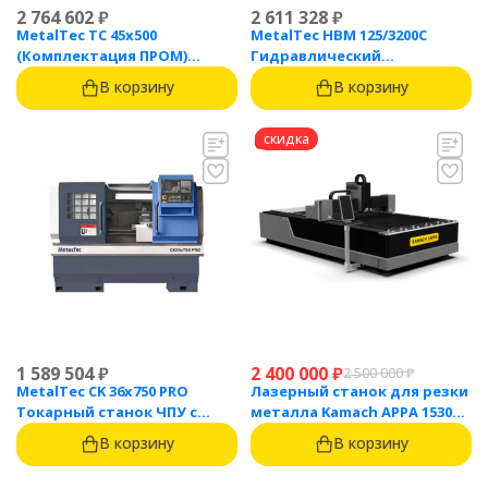
2 764 602
₽
2 611 328
₽
MetalTec ТС 45x500
MetalTec HBM 125/3200C
(Комплектация ПРОМ)
Гидравлический
токарный станок с ЧПУ с
листогибочный пресс с
В корзину
В корзину
наклонной станиной
контроллером TP10S
скидка
1 589 504
₽
2 400 000
₽
2 500 000
₽
MetalTec CK 36x750 PRO
Лазерный станок для резки
Токарный станок ЧПУ с
металла Kamach APPA 1530
горизонтальной станиной
(3000 Вт)
В корзину
В корзину