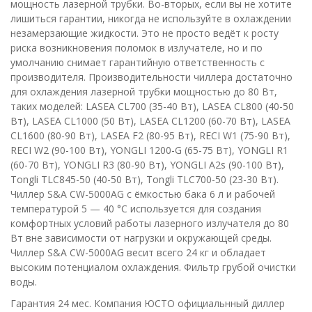
мощность лазерной трубки. Во-вторых, если вы не хотите
лишиться гарантии, никогда не используйте в охлаждении
незамерзающие жидкости. Это не просто ведёт к росту
риска возникновения поломок в излучателе, но и по
умолчанию снимает гарантийную ответственность с
производителя. Производительности чиллера достаточно
для охлаждения лазерной трубки мощностью до 80 Вт,
таких моделей: LASEA CL700 (35-40 Вт), LASEA CL800 (40-50
Вт), LASEA CL1000 (50 Вт), LASEA CL1200 (60-70 Вт), LASEA
CL1600 (80-90 Вт), LASEA F2 (80-95 Вт), RECI W1 (75-90 Вт),
RECI W2 (90-100 Вт), YONGLI 1200-G (65-75 Вт), YONGLI R1
(60-70 Вт), YONGLI R3 (80-90 Вт), YONGLI A2s (90-100 Вт),
Tongli TLC845-50 (40-50 Вт), Tongli TLC700-50 (23-30 Вт).
Чиллер S&A CW-5000AG с ёмкостью бака 6 л и рабочей
температурой 5 — 40 °C используется для создания
комфортных условий работы лазерного излучателя до 80
Вт вне зависимости от нагрузки и окружающей среды.
Чиллер S&A CW-5000AG весит всего 24 кг и обладает
высоким потенциалом охлаждения. Фильтр грубой очистки
воды.
Гарантия 24 мес. Компания ЮСТО официальнный диллер