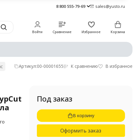
8 800 555-79-69
sales@yusto.ru
Войти
Сравнение
Избранное
Корзина
Артикул:
00-00001655
К сравнению
В избранное
ис
ypCut
Под заказ
лла
В корзину
ого
Оформить заказ