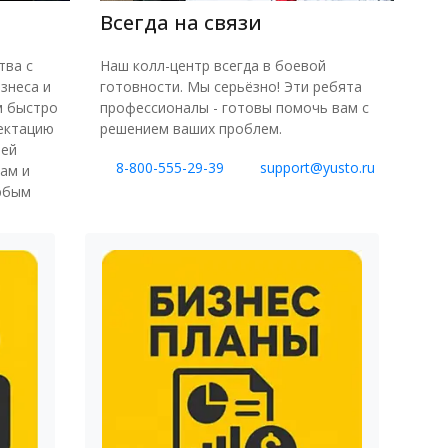
Всегда на связи
Наш колл-центр всегда в боевой
тва с
готовности. Мы серьёзно! Эти ребята
знеса и
профессионалы - готовы помочь вам с
м быстро
решением ваших проблем.
ектацию
шей
8-800-555-29-39
support@yusto.ru
ам и
юбым