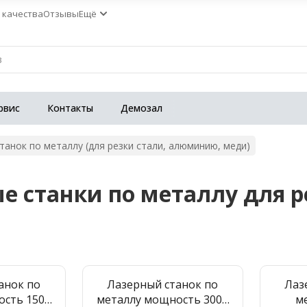
 качества
Отзывы
Ещё
рвис
Контакты
Демозал
танок по металлу (для резки стали, алюминию, меди)
е станки по металлу для ре
анок по
Лазерный станок по
Лаз
ость 1500
металлу мощность 3000
м