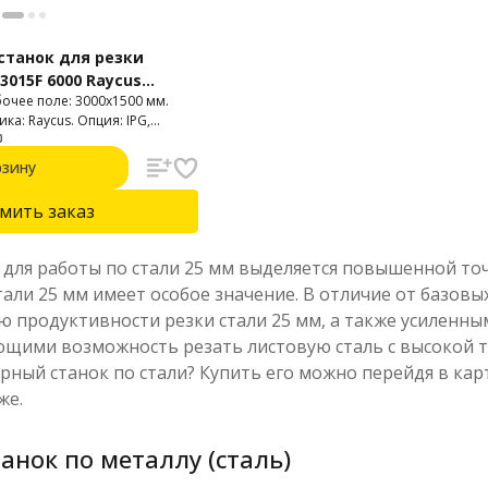
станок для резки
3015F 6000 Raycus
бочее поле: 3000х1500 мм.
а: Raycus. Опция: IPG,
рзину
мить заказ
для работы по стали 25 мм выделяется повышенной точ
тали 25 мм имеет особое значение. В отличие от базов
ю продуктивности резки стали 25 мм, а также усиле
ющими возможность резать листовую сталь с высокой то
ный станок по стали? Купить его можно перейдя в кар
же.
анок по металлу (сталь)