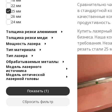
18 мм
Сравнительно ча
22 мм
в стандартной к
25 мм
качественные ко
26 мм
24 мм
продуктивность.
Купить лазерный 
Толщина резки алюминия
бизнеса. Наша к
Толщина резки меди
требования. Неза
Мощность лазера
резать стали 25 
Тип материала
Тип лазера
Обрабатываемые металлы
Модель лазерного
источника
Модель оптической
лазерной головы
Показать
Сбросить фильтр