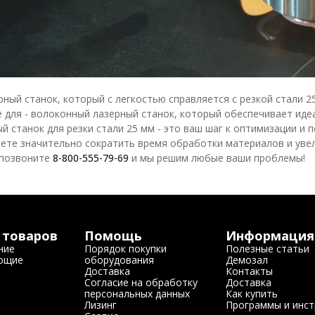
рный станок, который с легкостью справляется с резкой стали 2
 для - волоконный лазерный станок, который обеспечивает идеа
ный станок для резки стали 25 мм - это ваш шаг к оптимизации
ете значительно сократить время обработки материалов и увел
 позвоните
8-800-555-79-69
и мы решим любые ваши проблемы!
 товаров
Помощь
Информация
ние
Порядок покупки
Полезные статьи
ющие
оборудования
Демозал
Доставка
Контакты
Согласие на обработку
Доставка
персональных данных
Как купить
Лизинг
Программы и инст