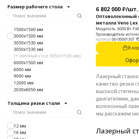
Размер рабочего стола
6 802 000
₽
/
шт.
Оптоволоконный 
металла Veno Lex 
Мощность: 6000 Вт. Ра
1500х1500 мм
BM114S
Производитель источник
3000х1500 мм
Артикул:
00-00001307
Maxphotonics.
3050x1530 мм
В ко
3050x1530 мм
(+ сменный стол 3050x1530 мм)
Офор
6000х1500 мм
6000 мм
Лазерный станок 
9000 мм
12000 мм
качество резки с
2030х6050 мм
высокой степень
1530х6050 мм
двигателями, да
1500х3000 мм
Толщина резки стали
волоконный лазер
1500х6000 мм
мы расскажем ни
12 мм
Лазерный ст
16 мм