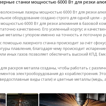
зерные станки мощностью 6000 Вт для резки ал
оволоконные лазеры мощностью 6000 Вт для резки ал
льное оборудование создано строго для одной цели – р
 мощностью 6000 Вт для резки алюминия в базовой ко
таточно качественно. Его усиленный корпус и качест
ые металлы с упором именно на точность и поточную р
с помощью лазерного станка происходит за счёт сфоку
туры плавления, благодаря чему происходит испарение 
 или иных газов позволяет обеспечить высокий КПД. Е
для раскроя металла созданы, чтобы работать с разли
ементов электрооборудования до кораблестроения. Эт
вердосплавные виды стали) и цветные металлы (медь, ал