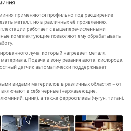
юминия
юминия применяются профильно под расширение
езать металл, но в различных её проявлениях.
мплектации работает с вышеперечисленными
венные комплектующие позволяют ему обрабатывать
аботу.
сированного луча, который нагревает металл,
материала. Подача в зону резания азота, кислорода,
мкостный датчик автоматически поддерживает
чными видами материалов в различных областях – от
о включают в себя черные (нержавеющие,
юминий, цинк), а также ферросплавы (чугун, титан).