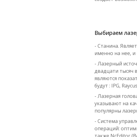
Выбираем лазе
- Станина. Являе
именно на нее, и
- Лазерный источ
двадцати тысяч 
являются показат
будут : IPG, Raycu
- Лазерная голов
указывают на кач
популярны лазерны
- Система управ
операций: оптими
также NcEditor (B