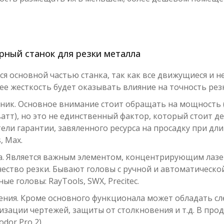
рный станок для резки металла
тся основной частью станка, так как все движущиеся и
 ее жесткость будет оказывать влияние на точность рез
ник. Основное внимание стоит обращать на мощность (
ватт), но это не единственный фактор, который стоит 
ели гарантии, завяленного ресурса на просадку при дл
s, Max.
а. Является важным элементом, концентрирующим лазер
ество резки. Бывают головы с ручной и автоматическо
е головы: RayTools, SWX, Precitec.
ления. Кроме основного функционала может обладать с
зации чертежей, защиты от столкновения и т.д. В прода
odor Pro 2).