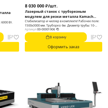
8 030 000
₽
/
шт.
Лазерный станок с труборезным
еталла
модулем для резки металла Kamach
Стабилизатор и чиллер в комплекте! Рабочее поле:
APPA T6 1530/1024 (6000 Вт)
 6000 Вт.
1500х3000 мм. Труборез: 6м. Диаметр трубы: 10-
.
Артикул:
00-00001906
240мм. Источник: Raycus, 6 кВт. Автофокус.
В корзину
Оформить заказ