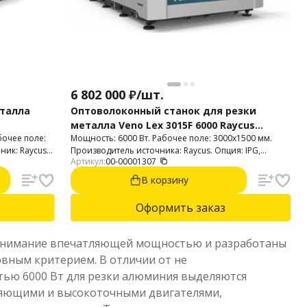
6 802 000
₽
/
шт.
еталла
Оптоволоконный станок для резки
металла Veno Lex 3015F 6000 Raycus
бочее поле:
Мощность: 6000 Вт. Рабочее поле: 3000х1500 мм.
BM114S
ник: Raycus.
Производитель источника: Raycus. Опция: IPG,
Артикул:
00-00001307
вейки до 12
Maxphotonics.
В корзину
Оформить заказ
 внимание впечатляющей мощностью и разработаны
новным критерием. В отличии от не
ью 6000 Вт для резки алюминия выделяются
ляющими и высокоточными двигателями,