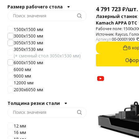
Размер рабочего стола
4 791 723
₽
/
шт.
Лазерный станок 
Kamach APPA DTC 1
Рабочее поле: 1500х30
1500х1500 мм
Источник: Raycus. Голо
3000х1500 мм
Артикул:
00-00001909
3050x1530 мм
В ко
3050x1530 мм
(+ сменный стол 3050x1530 мм)
Офор
6000х1500 мм
6000 мм
9000 мм
12000 мм
2030х6050 мм
1530х6050 мм
1500х3000 мм
Толщина резки стали
1500х6000 мм
12 мм
16 мм