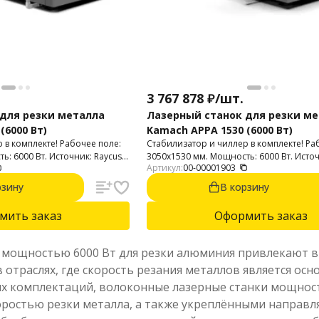
3 767 878
₽
/
шт.
для резки металла
Лазерный станок для резки м
(6000 Вт)
Kamach APPA 1530 (6000 Вт)
 в комплекте! Рабочее поле:
Стабилизатор и чиллер в комплекте! Ра
: 6000 Вт. Источник: Raycus.
3050х1530 мм. Мощность: 6000 Вт. Источ
Артикул:
00-00001903
 до 26 мм. Нержавейки до 12
Автофокус. Резка стали до 26 мм. Нержа
м.
мм. Алюминий до 10 мм.
рзину
В корзину
мить заказ
Оформить заказ
 мощностью 6000 Вт для резки алюминия привлекают
 отраслях, где скорость резания металлов является ос
 комплектаций, волоконные лазерные станки мощност
ростью резки металла, а также укреплёнными направ