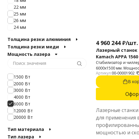
18 мм
22 мм
25 мм
26 мм
24 мм
Толщина резки алюминия
4 960 244
₽
/
шт.
Толщина резки меди
Лазерный станок 
Мощность лазера
Kamach APPA 1560 
Стабилизатор и чиллер
6000х1500 мм. Мощность
Артикул:
00-00001902
Автофокус. Резка стали
1500 Вт
мм. Алюминий до 10 м
В ко
2000 Вт
3000 Вт
Офор
4000 Вт
6000 Вт
Лазерные станки
12000 Вт
для применения в
20000 Вт
профилированных
Тип материала
мощностью и ско
Тип лазера