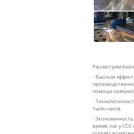
Рассмотрим базо
- Высокая эффект
производственно
помощи лазерной
- Технологичност
тысяч часов.
- Экономичность.
время, как у СО2
создаёт возможн