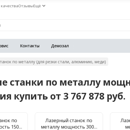
 качества
Отзывы
Ещё
рвис
Контакты
Демозал
танок по металлу (для резки стали, алюминию, меди)
е станки по металлу мощн
 купить от 3 767 878 руб.
анок по
Лазерный станок по
Лаз
ость 1500
металлу мощность 3000
м