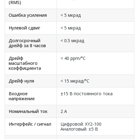
(RMS)
Ошибка усиления
< 5 мкрад
Нулевой сдвиг
< 5 мкрад
Долгосрочный
< 0.5 мкрад
дрейф за 8 часов
Дрейф
< 40 ppm/°C
масштабного
коэффициента
Дрейф нуля
< 15 мкрад/°C
Входное
±15 В постоянного тока
напряжение
Номинальный ток
2 А
Интерфейс / сигнал
Цифровой: XY2-100
Аналоговый: ±5 В