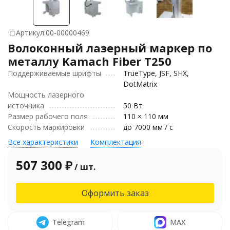
Артикул:
00-00000469
Волоконный лазерный маркер по
металлу Kamach Fiber T250
Поддерживаемые шрифты
TrueType, JSF, SHX,
DotMatrix
Мощность лазерного
источника
50 Вт
Размер рабочего поля
110 × 110 мм
Скорость маркировки
до 7000 мм / с
Все характеристики
Комплектация
507 300
₽
/ шт.
Оформить заказ
Telegram
MAX