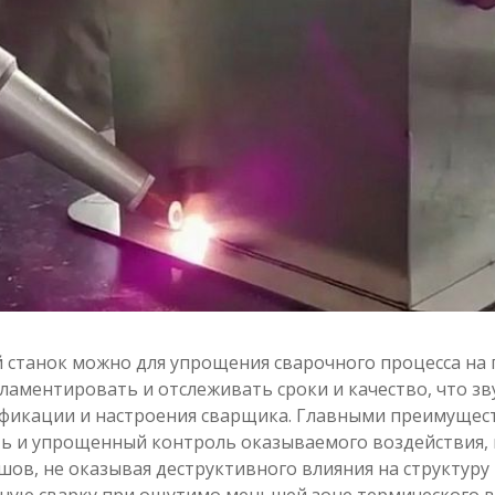
 станок можно для упрощения сварочного процесса на 
ламентировать и отслеживать сроки и качество, что зв
ификации и настроения сварщика. Главными преимущест
ть и упрощенный контроль оказываемого воздействия,
шов, не оказывая деструктивного влияния на структуру
ную сварку при ощутимо меньшей зоне термического в