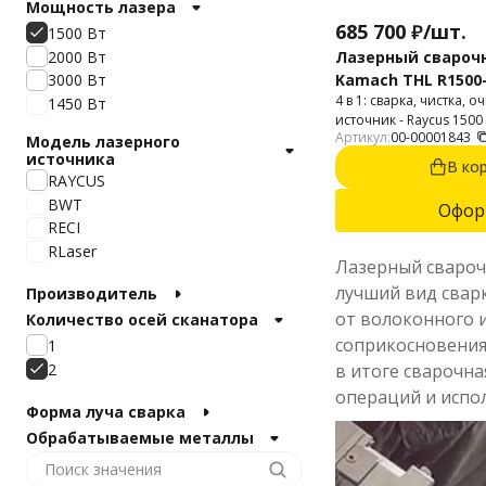
Мощность лазера
685 700
₽
/
шт.
1500 Вт
2000 Вт
Лазерный сварочн
Kamach THL R1500
3000 Вт
4 в 1: сварка, чистка, 
1450 Вт
источник - Raycus 1500
Артикул:
00-00001843
Интерфейс на русском
Модель лазерного
источника
пистолет.
В ко
RAYCUS
BWT
Офор
RECI
RLaser
Лазерный свароч
лучший вид сварк
Производитель
от волоконного и
Количество осей сканатора
соприкосновения 
1
2
в итоге сварочна
операций и испол
Форма луча сварка
Обрабатываемые металлы