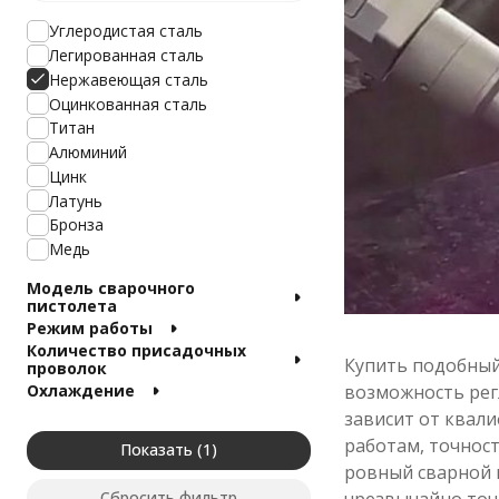
Углеродистая сталь
Легированная сталь
Нержавеющая сталь
Оцинкованная сталь
Титан
Алюминий
Цинк
Латунь
Бронза
Медь
Модель сварочного
пистолета
Режим работы
Количество присадочных
Купить подобный
проволок
возможность рег
Охлаждение
зависит от квал
работам, точнос
Показать
ровный сварной 
чрезвычайно точ
Сбросить фильтр