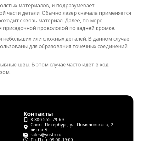
толстых материалов, и подразумевает
й части детали. Обычно лазер сначала применяется
оходит сквозь материал. Далее, по мере
я присадочной проволокой по задней кромке.
ки небольших или сложных деталей. В данном случае
ользованы для образования точечных соединений
вные швы. В этом случае часто идёт в ход
зом.
Контакты
8 800 555-79-69
Санкт-Петербург, ул. Помяловского, 2
литер Б
sales@yusto.ru
Пн-Пт, с 09:00-19:00