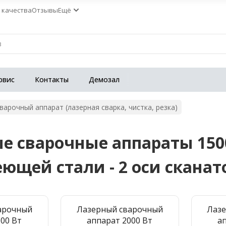
 качества
Отзывы
Ещё
рвис
Контакты
Демозал
варочный аппарат (лазерная сварка, чистка, резка)
е сварочные аппараты 1500
щей стали - 2 оси сканато
арочный
Лазерный сварочный
Лаз
500 Вт
аппарат 2000 Вт
а