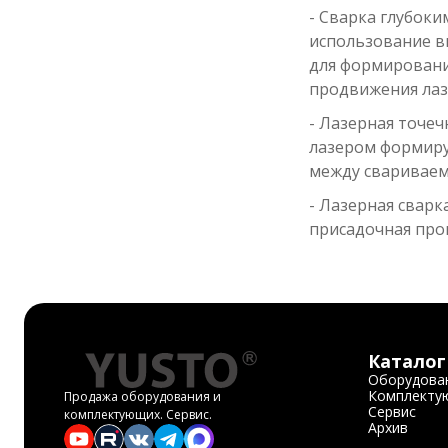
- Сварка глубоки
использование в
для формировани
продвижения лаз
- Лазерная точеч
лазером формиру
между свариваем
- Лазерная сварк
присадочная про
Каталог
Оборудова
Комплекту
Продажа оборудования и
Сервис
комплектующих. Сервис.
Архив