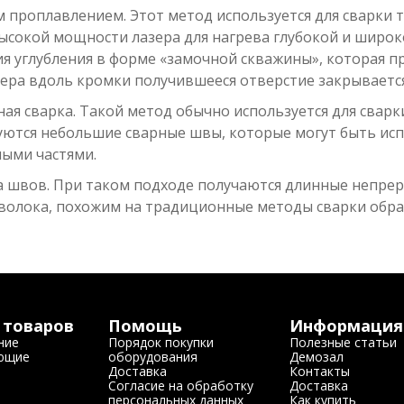
м проплавлением. Этот метод используется для сварки 
ысокой мощности лазера для нагрева глубокой и широко
я углубления в форме «замочной скважины», которая пр
ера вдоль кромки получившееся отверстие закрываетс
ная сварка. Такой метод обычно используется для свар
ются небольшие сварные швы, которые могут быть исп
ыми частями.
а швов. При таком подходе получаются длинные непреры
волока, похожим на традиционные методы сварки обра
 товаров
Помощь
Информация
ние
Порядок покупки
Полезные статьи
ющие
оборудования
Демозал
Доставка
Контакты
Согласие на обработку
Доставка
персональных данных
Как купить