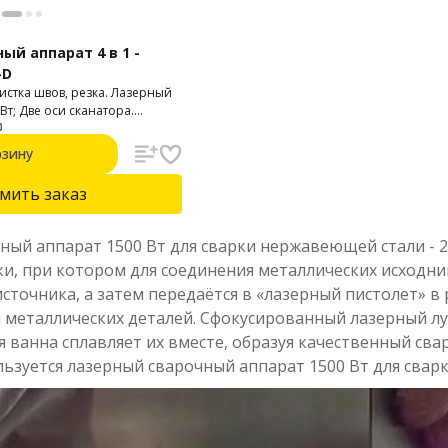
ый аппарат 4 в 1 -
-D
очистка швов, резка. Лазерный
 Вт; Две оси сканатора.
 языке. Легкий удобный
рзину
мить заказ
ный аппарат 1500 Вт для сварки нержавеющей стали - 2
и, при котором для соединения металлических исходни
сточника, а затем передаётся в «лазерный пистолет» в
металлических деталей. Сфокусированный лазерный луч
я ванна сплавляет их вместе, образуя качественный с
ьзуется лазерный сварочный аппарат 1500 Вт для сварк