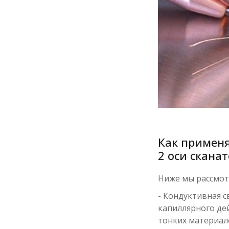
Как применя
2 оси скана
Ниже мы рассмот
- Кондуктивная с
капиллярного дей
тонких материал