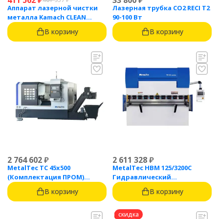
411 562
₽
33 800
₽
Аппарат лазерной чистки
Лазерная трубка CO2 RECI T2
металла Kamach CLEAN
90-100 Вт
1500BW
В корзину
В корзину
2 764 602
₽
2 611 328
₽
MetalTec ТС 45x500
MetalTec HBM 125/3200C
(Комплектация ПРОМ)
Гидравлический
токарный станок с ЧПУ с
листогибочный пресс с
В корзину
В корзину
наклонной станиной
контроллером TP10S
скидка