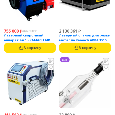
755 000
₽
2 130 361
₽
866 800
₽
Лазерный сварочный
Лазерный станок для резки
аппарат 4 в 1 - KAMACH AIR
металла Kamach APPA 1515
1500
(1500 Вт)
В корзину
В корзину
хит
461 957
₽