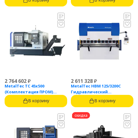
2 764 602
₽
2 611 328
₽
MetalTec ТС 45x500
MetalTec HBM 125/3200C
(Комплектация ПРОМ)
Гидравлический
токарный станок с ЧПУ с
листогибочный пресс с
В корзину
В корзину
наклонной станиной
контроллером TP10S
скидка