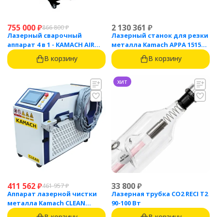
755 000
₽
2 130 361
₽
866 800
₽
Лазерный сварочный
Лазерный станок для резки
аппарат 4 в 1 - KAMACH AIR
металла Kamach APPA 1515
1500
(1500 Вт)
В корзину
В корзину
хит
411 562
₽
33 800
₽
461 957
₽
Аппарат лазерной чистки
Лазерная трубка CO2 RECI T2
металла Kamach CLEAN
90-100 Вт
1500BW
В корзину
В корзину