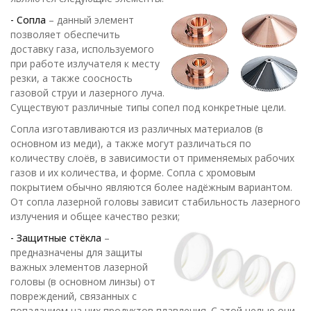
- Сопла
– данный элемент
позволяет обеспечить
доставку газа, используемого
при работе излучателя к месту
резки, а также соосность
газовой струи и лазерного луча.
Существуют различные типы сопел под конкретные цели.
Сопла изготавливаются из различных материалов (в
основном из меди), а также могут различаться по
количеству слоёв, в зависимости от применяемых рабочих
газов и их количества, и форме. Сопла с хромовым
покрытием обычно являются более надёжным вариантом.
От сопла лазерной головы зависит стабильность лазерного
излучения и общее качество резки;
- Защитные стёкла
–
предназначены для защиты
важных элементов лазерной
головы (в основном линзы) от
повреждений, связанных с
попаданием на них продуктов плавления. С этой целью они