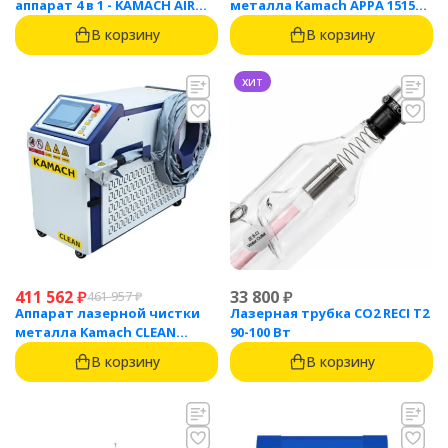
аппарат 4 в 1 - KAMACH AIR
металла Kamach APPA 1515
1500
(1500 Вт)
В корзину
В корзину
хит
411 562
₽
33 800
₽
461 957
₽
Аппарат лазерной чистки
Лазерная трубка CO2 RECI T2
металла Kamach CLEAN
90-100 Вт
1500BW
В корзину
В корзину