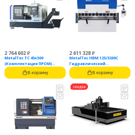
2 764 602
₽
2 611 328
₽
MetalTec ТС 45x500
MetalTec HBM 125/3200C
(Комплектация ПРОМ)
Гидравлический
токарный станок с ЧПУ с
листогибочный пресс с
В корзину
В корзину
наклонной станиной
контроллером TP10S
скидка