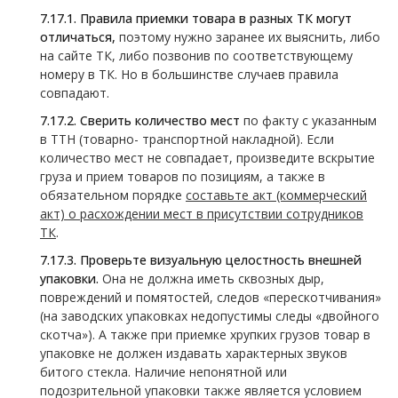
7.17.1.
Правила приемки товара в разных ТК могут
отличаться,
поэтому нужно заранее их выяснить, либо
на сайте ТК, либо позвонив по соответствующему
номеру в ТК. Но в большинстве случаев правила
совпадают.
7.17.2.
Сверить количество мест
по факту с указанным
в ТТН (товарно- транспортной накладной). Если
количество мест не совпадает, произведите вскрытие
груза и прием товаров по позициям, а также в
обязательном порядке
составьте акт (коммерческий
акт) о расхождении мест в присутствии сотрудников
ТК
.
7.17.3.
Проверьте визуальную целостность внешней
упаковки.
Она не должна иметь сквозных дыр,
повреждений и помятостей, следов «перескотчивания»
(на заводских упаковках недопустимы следы «двойного
скотча»). А также при приемке хрупких грузов товар в
упаковке не должен издавать характерных звуков
битого стекла. Наличие непонятной или
подозрительной упаковки также является условием