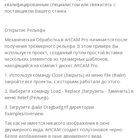
квалифицированным специалистом или свяжитесь с
поставщиком Вашего станка.
Открытие Рельефа
Механическая Обработка в ArtCAM Pro начинается после
получения трехмерного рельефа. В этом примере Вы
используете проект, созданный путем простой вставки
нескольких элементов из трехмерных шаблонов,
находящийся на компакт дискес ArtCAM Pro.
1. Используя команду
Close
(
Закрыть
) из меню
File
(
Файл
)
закройте все проекты, с которыми работали до этого.
2. Выберите команду
Load - Replace
(
Загрузить - Заменить
) в
меню
Relief
(
Рельеф
).
3. Загрузите файл
Dragbadg.rlf
директории
Examples/overview.
Так как не имеется никакого изображения в окне
двухмерного вида, АrtСАМ создает полутоновое черно-
белое изображение в окне двухмерного вида.