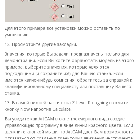
Для этого примера все установки можно оставить по
умолчанию.
12.
Просмотрите другие закладки.
Значения, которые Вы задали, предназначены только для
демонстрации. Если Вы хотите обработать модель из этого
примера, выберите значения, которые являются
подходящими (и сохраните их!) для Вашею станка. Если
имеются какие-нибудь сомнения, обратитесь за справкой к
квалифицированному специалисту или поставщику Вашего
станка.
13.
В самой нижней части окна
Z Level R oughing
нажмите
кнопку
Now
напротив
Calculate
.
Вы увидите как АrtСАМ в окне трехмерного вида создает
управляющую программу в виде линии красного цвета. Если
щелкните кнопкой мыши, то ArtCAM даст Вам возможность
отказаться от создания траектории движения инструмента.