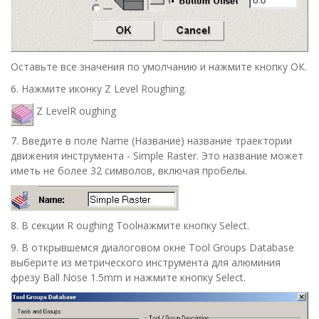
Оставьте все значения по умолчанию и нажмите кнопку
ОК
.
6.
Нажмите иконку
Z Level Roughing
.
Z Level
R oughing
7.
Введите в поле
Name
(
Название
) название траектории
движения инструмента -
Simple Raster
. Это название может
иметь не более 32 символов, включая пробелы.
8.
В секции
R oughing Tool
нажмите кнопку Select.
9
. В открывшемся диалоговом окне
Tool Groups Database
выберите из метрического инструмента для алюминия
фрезу
Ball Nose 1.5mm
и нажмите кнопку
Select
.