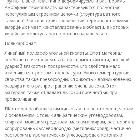
группы плавки, пластично деформируемы и растворимы.
Аморфные термопласты характеризуются полностью
нерегулярным строением цепочки (структура ватного
тампона). Частично кристаллический термопласт помимо
аморфных имеет кристаллизованные области, в которых
линейные молекулы расположены параллельно.
Поликарбонат
Линейный полиэфир угольной кислоты. Этот материал
необычен сочетанием высокой термостойкости, высокой
ударной вязкости и прозрачности. Его свойства мало
изменяются с ростом температуры. Низкотемпературные
свойства также превосходны. Стойкость к возникновению
раздира и его распространению очень высока. Этот
материал также обладает высокой прочностью при
продавливании.
ПК стоек к разбавленным кислотам, но не стоек к щелочам
и основаниям. Стоек к алифатическим углеводородам,
спиртам, моющим средствам, маслам и жирам, растворим в
хлорированных углеводородах (метиленхлорид), частично
растворим в ароматических углеводородах, кетонах и