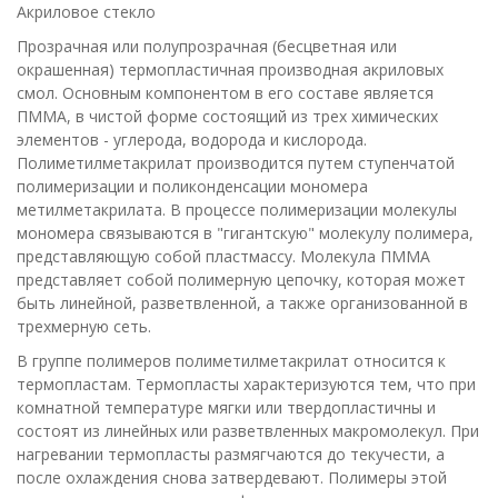
Акриловое стекло
Прозрачная или полупрозрачная (бесцветная или
окрашенная) термопластичная производная акриловых
смол. Основным компонентом в его составе является
ПММА, в чистой форме состоящий из трех химических
элементов - углерода, водорода и кислорода.
Полиметилметакрилат производится путем ступенчатой
полимеризации и поликонденсации мономера
метилметакрилата. В процессе полимеризации молекулы
мономера связываются в "гигантскую" молекулу полимера,
представляющую собой пластмассу. Молекула ПММА
представляет собой полимерную цепочку, которая может
быть линейной, разветвленной, а также организованной в
трехмерную сеть.
В группе полимеров полиметилметакрилат относится к
термопластам. Термопласты характеризуются тем, что при
комнатной температуре мягки или твердопластичны и
состоят из линейных или разветвленных макромолекул. При
нагревании термопласты размягчаются до текучести, а
после охлаждения снова затвердевают. Полимеры этой