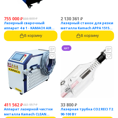
755 000
₽
2 130 361
₽
866 800
₽
Лазерный сварочный
Лазерный станок для резки
аппарат 4 в 1 - KAMACH AIR
металла Kamach APPA 1515
1500
(1500 Вт)
В корзину
В корзину
хит
411 562
₽
33 800
₽
461 957
₽
Аппарат лазерной чистки
Лазерная трубка CO2 RECI T2
металла Kamach CLEAN
90-100 Вт