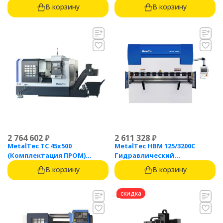
1500BW
В корзину
В корзину
2 764 602
₽
2 611 328
₽
MetalTec ТС 45x500
MetalTec HBM 125/3200C
(Комплектация ПРОМ)
Гидравлический
токарный станок с ЧПУ с
листогибочный пресс с
В корзину
В корзину
наклонной станиной
контроллером TP10S
скидка