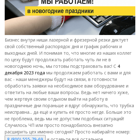
Бизнес внутри ниши лазерной и фрезерной резки диктует
свой собственный распорядок дня и график рабочих и
выходных дней. И понимая то, что многие из наших коллег
по цеху будут продолжать работать чуть ли не в
новогоднюю ночь, мы готовы подстраховать вас! С
4
декабря 2023 года
мы продолжаем работать с вами и для
вас - наши менеджеры будут на связи, в готовности
обработать заявки на необходимое вам оборудование и
ответить на любые ваши вопросы. Ведь нет ничего хуже,
чем жертвуя своим отдыхом выйти на работу в
праздничные дни пораньше и вдруг обнаружить, что трубка
неисправна... да ещё и купить её просто негде. Больше это
не проблема, ведь мы не допустим подобных ситуаций!
Случилось ЧП или просто понадобилось внезапно
расширить цех именно сегодня? Просто набирайте номер:
8 (800) 555-79-69
и оставьте всё остальное