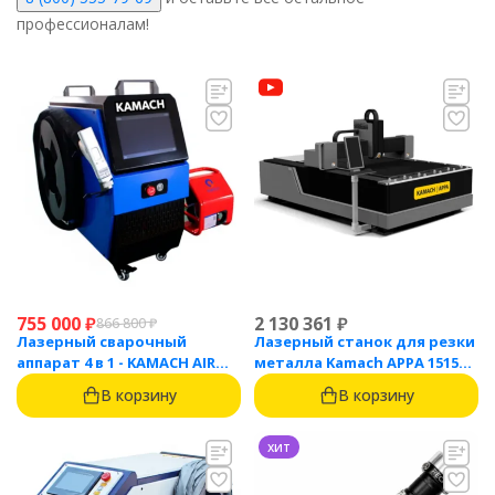
профессионалам!
755 000
₽
2 130 361
₽
866 800
₽
Лазерный сварочный
Лазерный станок для резки
аппарат 4 в 1 - KAMACH AIR
металла Kamach APPA 1515
1500
(1500 Вт)
В корзину
В корзину
хит