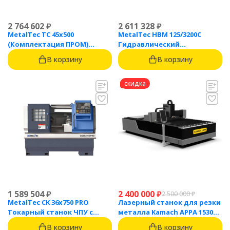
2 764 602
₽
2 611 328
₽
MetalTec ТС 45x500
MetalTec HBM 125/3200C
(Комплектация ПРОМ)
Гидравлический
токарный станок с ЧПУ с
листогибочный пресс с
В корзину
В корзину
наклонной станиной
контроллером TP10S
скидка
1 589 504
₽
2 400 000
₽
2 500 000
₽
MetalTec CK 36x750 PRO
Лазерный станок для резки
Токарный станок ЧПУ с
металла Kamach APPA 1530
горизонтальной станиной
(3000 Вт)
В корзину
В корзину