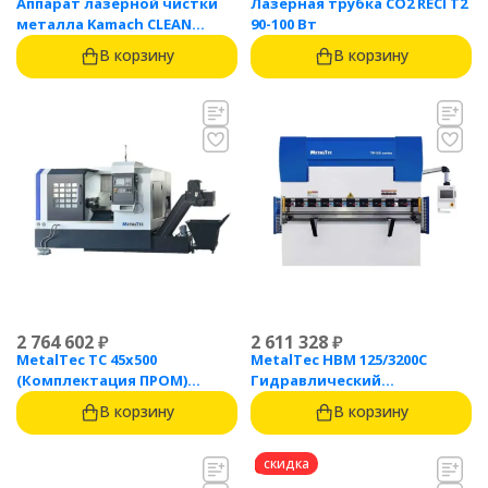
Аппарат лазерной чистки
Лазерная трубка CO2 RECI T2
металла Kamach CLEAN
90-100 Вт
1500BW
В корзину
В корзину
2 764 602
₽
2 611 328
₽
MetalTec ТС 45x500
MetalTec HBM 125/3200C
(Комплектация ПРОМ)
Гидравлический
токарный станок с ЧПУ с
листогибочный пресс с
В корзину
В корзину
наклонной станиной
контроллером TP10S
скидка