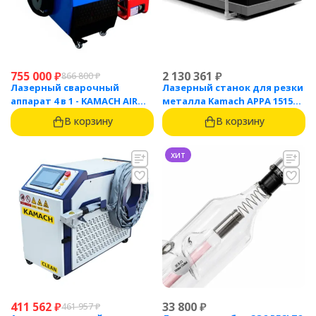
755 000
₽
2 130 361
₽
866 800
₽
Лазерный сварочный
Лазерный станок для резки
аппарат 4 в 1 - KAMACH AIR
металла Kamach APPA 1515
1500
(1500 Вт)
В корзину
В корзину
хит
411 562
₽
33 800
₽
461 957
₽