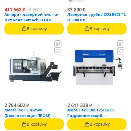
411 562
₽
33 800
₽
461 957
₽
Аппарат лазерной чистки
Лазерная трубка CO2 RECI T2
металла Kamach CLEAN
90-100 Вт
1500BW
В корзину
В корзину
2 764 602
₽
2 611 328
₽
MetalTec ТС 45x500
MetalTec HBM 125/3200C
(Комплектация ПРОМ)
Гидравлический
токарный станок с ЧПУ с
листогибочный пресс с
В корзину
В корзину
наклонной станиной
контроллером TP10S