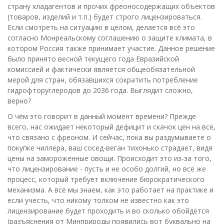
страну хладагентов и прочих фреоносодержащих объектов
(товаров, изделий и т.п.) будет строго лицензироваться.
Если смотреть на ситуацию в целом, делается всё это
согласно Монреальскому соглашению о защите климата, в
котором Россия также принимает участие. Данное решение
было принято весной текущего года Евразийской
комиссией и фактически является общеобязательной
мерой для стран, обязавшихся сократить потребление
гидрофторуглеродов до 2036 года. Выглядит сложно,
верно?
О чём это говорит в данный момент времени? Прежде
всего, нас ожидает некоторый дефицит и скачок цен на всё,
что связано с фреоном. И сейчас, пока вы раздумываете о
покупке чиллера, ваш сосед-веган тихонько страдает, видя
цены на замороженные овощи. Происходит это из-за того,
что лицензирование - пусть и не особо долгий, но всё же
процесс, который требует включение бюрократического
механизма. А все мы знаем, как это работает на практике и
если учесть, что никому толком не известно как это
лицензирование будет проходить и во сколько обойдётся
(разъяснения от Минприроды появились вот буквально на