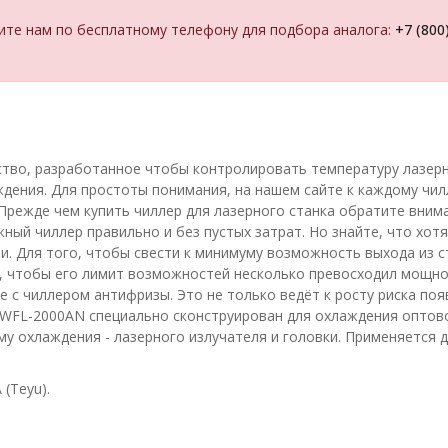
ите нам по бесплатному телефону для подбора аналога:
+7 (800
ство, разработанное чтобы контролировать температуру лазер
ения. Для простоты понимания, на нашем сайте к каждому чил
Прежде чем купить чиллер для лазерного станка обратите вним
жный чиллер правильно и без пустых затрат. Но знайте, что хо
ии. Для того, чтобы свести к минимуму возможность выхода из 
ь, чтобы его лимит возможностей несколько превосходил мощнос
те с чиллером антифризы. Это не только ведёт к росту риска по
CWFL-2000AN специально сконструирован для охлаждения оптов
му охлаждения - лазерного излучателя и головки. Применяется
(Teyu).