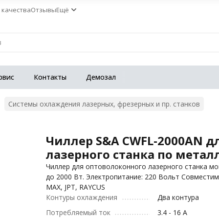
 качества
Отзывы
Ещё
рвис
Контакты
Демозал
Системы охлаждения лазерных, фрезерных и пр. станков
Чиллер S&A CWFL-2000AN д
лазерного станка по метал
Чиллер для оптоволоконного лазерного станка м
до 2000 Вт. Электропитание: 220 Вольт Совместим:
MAX, JPT, RAYCUS
Контуры охлаждения
Два контура
Потребляемый ток
3.4 - 16 А