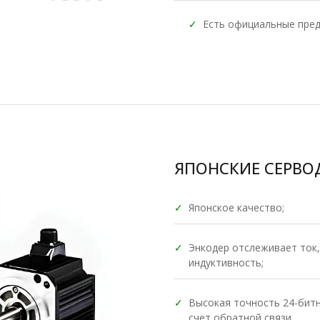
✓
Есть официальные пред
ЯПОНСКИЕ СЕРВОД
✓
Японское качество;
✓
Энкодер отслеживает ток,
индуктивность;
✓
Высокая точность 24-битн
счет обратной связи.