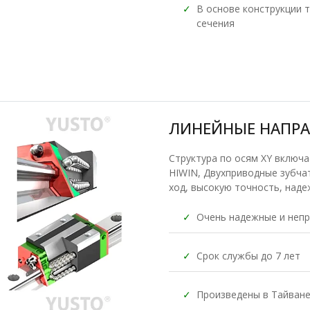
✓
В основе конструкции
сечения
ЛИНЕЙНЫЕ НАПР
Структура по осям XY включ
HIWIN, Двухприводные зубчат
ход, высокую точность, над
✓
Очень надежные и неп
✓
Срок службы до 7 лет
✓
Произведены в Тайван