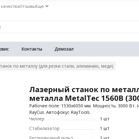
 качества
Отзывы
Ещё
рвис
Контакты
Демозал
танок по металлу (для резки стали, алюминию, меди)
Лазерный станок по метал
металла MetalTec 1560B (30
Рабочее поле: 1530х6050 мм. Мощность: 3000 Вт. 
RayCus. Автофокус RayTools.
Чиллер
1 шт
Стабилизатор
1 шт
Беспроводной пульт
1 шт