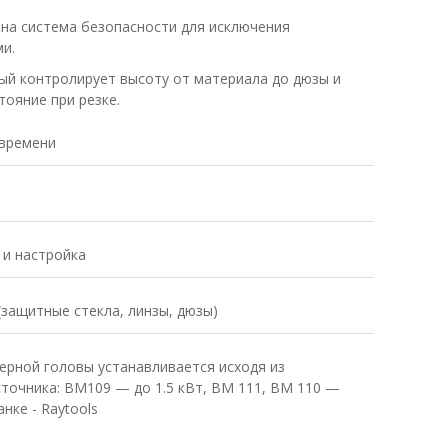
ена система безопасности для исключения
и.
ый контролирует высоту от материала до дюзы и
ояние при резке.
 времени
 и настройка
(защитные стекла, линзы, дюзы)
ерной головы устанавливается исходя из
точника: BM109 — до 1.5 кВт, BM 111, BM 110 —
анке - Raytools