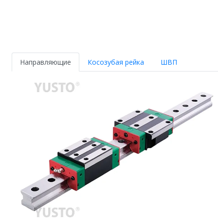
Направляющие
Косозубая рейка
ШВП