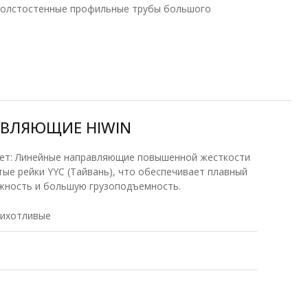
 толстостенные профильные трубы большого
АВЛЯЮЩИЕ HIWIN
ает: Линейные направляющие повышенной жесткости
ыe рейки YYC (Тайвань), что обеспечивает плавный
ежность и большую грузоподъемность.
рихотливые
е