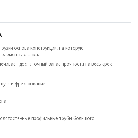
А
агрузки основа конструкции, на которую
 элементы станка.
печивает достаточный запас прочности на весь срок
пуск и фрезерование
ена
 толстостенные профильные трубы большого