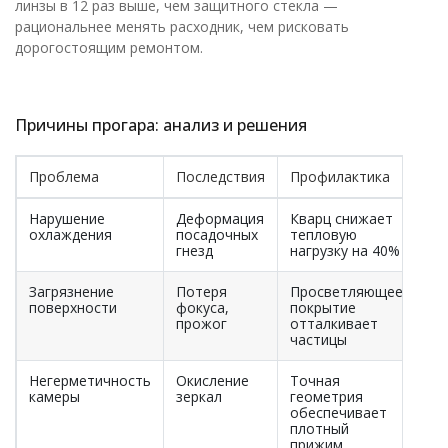
линзы в 12 раз выше, чем защитного стекла —
рациональнее менять расходник, чем рисковать
дорогостоящим ремонтом.
Причины прогара: анализ и решения
Проблема
Последствия
Профилактика
Нарушение
Деформация
Кварц снижает
охлаждения
посадочных
тепловую
гнезд
нагрузку на 40%
Загрязнение
Потеря
Просветляющее
поверхности
фокуса,
покрытие
прожог
отталкивает
частицы
Негерметичность
Окисление
Точная
камеры
зеркал
геометрия
обеспечивает
плотный
прижим