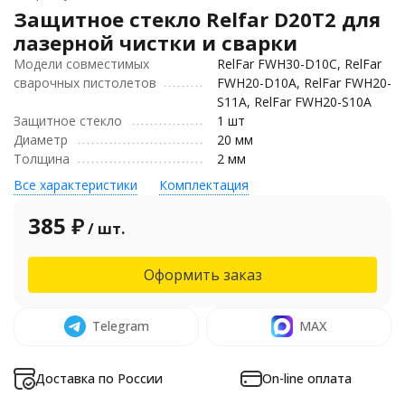
Защитное стекло Relfar D20T2 для
лазерной чистки и сварки
Модели совместимых
RelFar FWH30-D10C, RelFar
сварочных пистолетов
FWH20-D10A, RelFar FWH20-
S11A, RelFar FWH20-S10A
Защитное стекло
1 шт
Диаметр
20 мм
Толщина
2 мм
Все характеристики
Комплектация
385
₽
/ шт.
Оформить заказ
Telegram
MAX
Доставка по России
On-line оплата