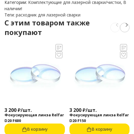
Категории:
Комплектующие для лазерной сварки/чистки
,
В
наличии!
Теги:
расходник для лазерной сварки
C этим товаром также
покупают
3 200
₽
/
шт.
3 200
₽
/
шт.
Фокусирующая линза Relfar
Фокусирующая линза Relfar
D20 F600
D20 F150
В корзину
В корзину