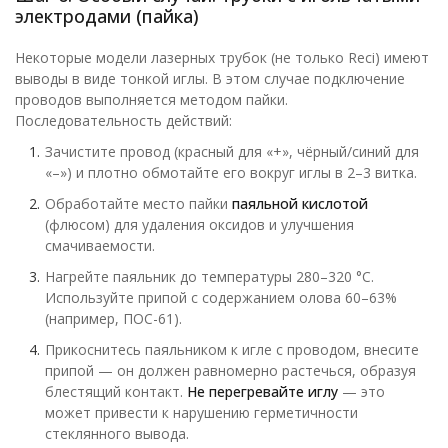
электродами (пайка)
Некоторые модели лазерных трубок (не только Reci) имеют
выводы в виде тонкой иглы. В этом случае подключение
проводов выполняется методом пайки.
Последовательность действий:
Зачистите провод (красный для «+», чёрный/синий для
«–») и плотно обмотайте его вокруг иглы в 2–3 витка.
Обработайте место пайки
паяльной кислотой
(флюсом) для удаления оксидов и улучшения
смачиваемости.
Нагрейте паяльник до температуры 280–320 °C.
Используйте припой с содержанием олова 60–63%
(например, ПОС-61).
Прикоснитесь паяльником к игле с проводом, внесите
припой — он должен равномерно растечься, образуя
блестящий контакт.
Не перегревайте иглу
— это
может привести к нарушению герметичности
стеклянного вывода.