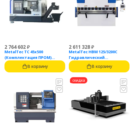
2 764 602
₽
2 611 328
₽
MetalTec ТС 45x500
MetalTec HBM 125/3200C
(Комплектация ПРОМ)
Гидравлический
токарный станок с ЧПУ с
листогибочный пресс с
В корзину
В корзину
наклонной станиной
контроллером TP10S
скидка