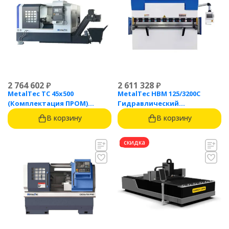
2 764 602
₽
2 611 328
₽
MetalTec ТС 45x500
MetalTec HBM 125/3200C
(Комплектация ПРОМ)
Гидравлический
токарный станок с ЧПУ с
листогибочный пресс с
В корзину
В корзину
наклонной станиной
контроллером TP10S
скидка