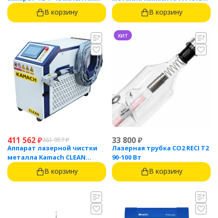
1500
(1500 Вт)
В корзину
В корзину
хит
411 562
₽
33 800
₽
461 957
₽
Аппарат лазерной чистки
Лазерная трубка CO2 RECI T2
металла Kamach CLEAN
90-100 Вт
1500BW
В корзину
В корзину