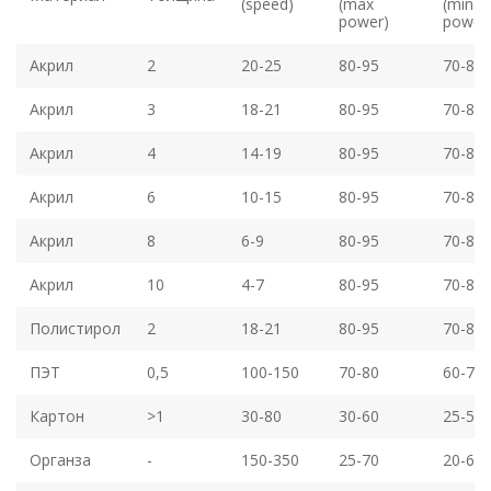
(speed)
(max
(min
power)
power
Акрил
2
20-25
80-95
70-85
Акрил
3
18-21
80-95
70-85
Акрил
4
14-19
80-95
70-85
Акрил
6
10-15
80-95
70-85
Акрил
8
6-9
80-95
70-85
Акрил
10
4-7
80-95
70-85
Полистирол
2
18-21
80-95
70-85
ПЭТ
0,5
100-150
70-80
60-70
Картон
>1
30-80
30-60
25-55
Органза
-
150-350
25-70
20-65