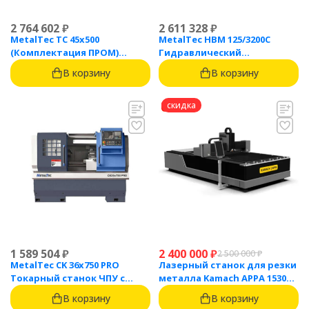
2 764 602
₽
2 611 328
₽
MetalTec ТС 45x500
MetalTec HBM 125/3200C
(Комплектация ПРОМ)
Гидравлический
токарный станок с ЧПУ с
листогибочный пресс с
В корзину
В корзину
наклонной станиной
контроллером TP10S
скидка
1 589 504
₽
2 400 000
₽
2 500 000
₽
MetalTec CK 36x750 PRO
Лазерный станок для резки
Токарный станок ЧПУ с
металла Kamach APPA 1530
горизонтальной станиной
(3000 Вт)
В корзину
В корзину