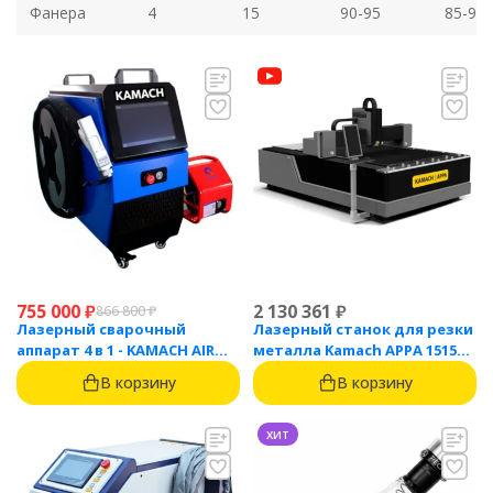
Фанера
4
15
90-95
85-90
755 000
₽
2 130 361
₽
866 800
₽
Лазерный сварочный
Лазерный станок для резки
аппарат 4 в 1 - KAMACH AIR
металла Kamach APPA 1515
1500
(1500 Вт)
В корзину
В корзину
хит