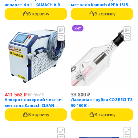
аппарат 4 в 1 - KAMACH AIR
металла Kamach APPA 1515
1500
(1500 Вт)
В корзину
В корзину
хит
411 562
₽
33 800
₽
461 957
₽
Аппарат лазерной чистки
Лазерная трубка CO2 RECI T2
металла Kamach CLEAN
90-100 Вт
1500BW
В корзину
В корзину