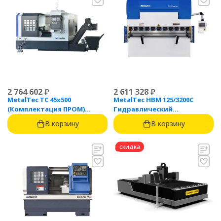
2 764 602
₽
2 611 328
₽
MetalTec ТС 45x500
MetalTec HBM 125/3200C
(Комплектация ПРОМ)
Гидравлический
токарный станок с ЧПУ с
листогибочный пресс с
В корзину
В корзину
наклонной станиной
контроллером TP10S
скидка