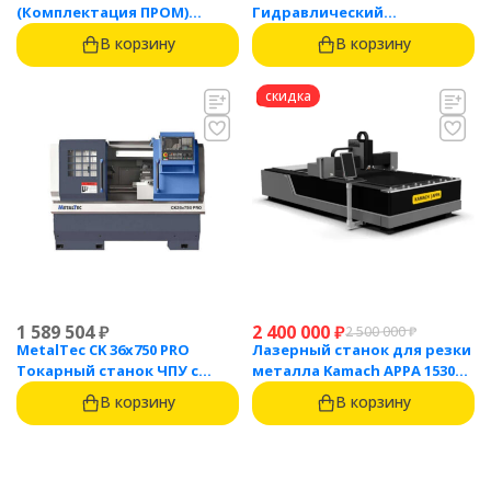
(Комплектация ПРОМ)
Гидравлический
токарный станок с ЧПУ с
листогибочный пресс с
В корзину
В корзину
наклонной станиной
контроллером TP10S
скидка
1 589 504
₽
2 400 000
₽
2 500 000
₽
MetalTec CK 36x750 PRO
Лазерный станок для резки
Токарный станок ЧПУ с
металла Kamach APPA 1530
горизонтальной станиной
(3000 Вт)
В корзину
В корзину