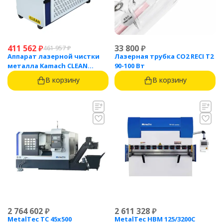
411 562
₽
33 800
₽
461 957
₽
Аппарат лазерной чистки
Лазерная трубка CO2 RECI T2
металла Kamach CLEAN
90-100 Вт
1500BW
В корзину
В корзину
2 764 602
₽
2 611 328
₽
MetalTec ТС 45x500
MetalTec HBM 125/3200C