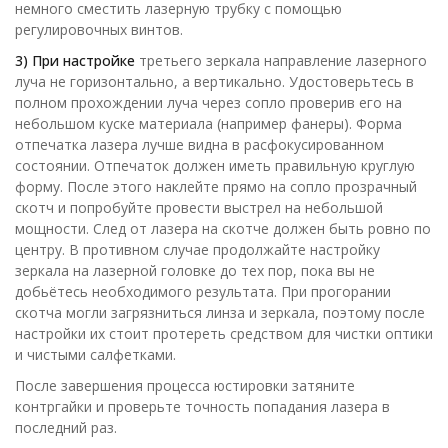
немного сместить лазерную трубку с помощью
регулировочных винтов.
3) При настройке
третьего зеркала направление лазерного
луча не горизонтально, а вертикально. Удостоверьтесь в
полном прохождении луча через сопло проверив его на
небольшом куске материала (например фанеры). Форма
отпечатка лазера лучше видна в расфокусированном
состоянии. Отпечаток должен иметь правильную круглую
форму. После этого наклейте прямо на сопло прозрачный
скотч и попробуйте провести выстрел на небольшой
мощности. След от лазера на скотче должен быть ровно по
центру. В противном случае продолжайте настройку
зеркала на лазерной головке до тех пор, пока вы не
добьётесь необходимого результата. При прогорании
скотча могли загрязниться линза и зеркала, поэтому после
настройки их стоит протереть средством для чистки оптики
и чистыми салфетками.
После завершения процесса юстировки затяните
контргайки и проверьте точность попадания лазера в
последний раз.