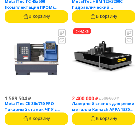
MetalTec ТС 45x500
MetalTec HBM 125/3200C
(Комплектация ПРОМ)
Гидравлический
токарный станок с ЧПУ с
листогибочный пресс с
В корзину
В корзину
наклонной станиной
контроллером TP10S
скидка
1 589 504
₽
2 400 000
₽
2 500 000
₽
MetalTec CK 36x750 PRO
Лазерный станок для резки
Токарный станок ЧПУ с
металла Kamach APPA 1530
горизонтальной станиной
(3000 Вт)
В корзину
В корзину