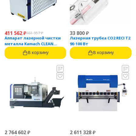
411 562
₽
33 800
₽
461 957
₽
Аппарат лазерной чистки
Лазерная трубка CO2 RECI T2
металла Kamach CLEAN
90-100 Вт
1500BW
В корзину
В корзину
2 764 602
₽
2 611 328
₽