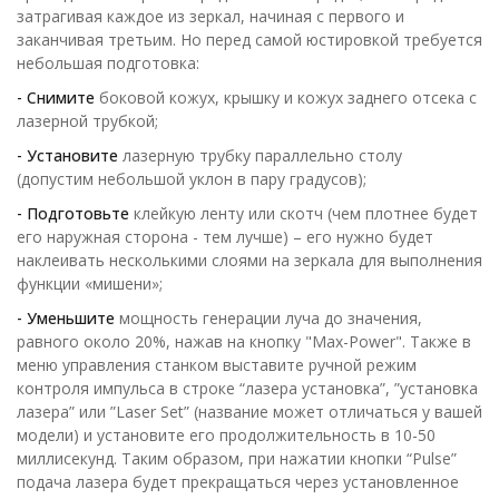
затрагивая каждое из зеркал, начиная с первого и
заканчивая третьим. Но перед самой юстировкой требуется
небольшая подготовка:
- Снимите
боковой кожух, крышку и кожух заднего отсека с
лазерной трубкой;
- Установите
лазерную трубку параллельно столу
(допустим небольшой уклон в пару градусов);
- Подготовьте
клейкую ленту или скотч (чем плотнее будет
его наружная сторона - тем лучше) – его нужно будет
наклеивать несколькими слоями на зеркала для выполнения
функции «мишени»;
- Уменьшите
мощность генерации луча до значения,
равного около 20%, нажав на кнопку "Max-Power". Также в
меню управления станком выставите ручной режим
контроля импульса в строке “лазера установка”, ”установка
лазера” или ”Laser Set” (название может отличаться у вашей
модели) и установите его продолжительность в 10-50
миллисекунд. Таким образом, при нажатии кнопки “Pulse”
подача лазера будет прекращаться через установленное