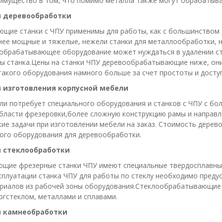
имущество в том, что помимо металла также могут обрабатыва
 деревообработки
ие станки с ЧПУ применимы для работы, как с большинством д
ее мощные и тяжелые, нежели станки для металлообработки, н
обрабатывающее оборудование может нуждаться в удалении ст
ы станка.Цены на станки ЧПУ деревообрабатывающие ниже, они
акого оборудования намного больше за счет простоты и досту
 изготовления корпусной мебели
ли потребует специального оборудования и станков с ЧПУ с б
области фрезеровки,более сложную конструкцию рамы и направ
ие задачи при изготовлении мебели на заказ. Стоимость дере
ого оборудования для деревообработки.
 стеклообработки
щие фрезерные станки ЧПУ имеют специальные твердосплавны
сплуатации станка ЧПУ для работы по стеклу необходимо преду
риалов из рабочей зоны оборудования.Стеклообрабатывающие 
гстеклом, металлами и сплавами.
 камнеобработки