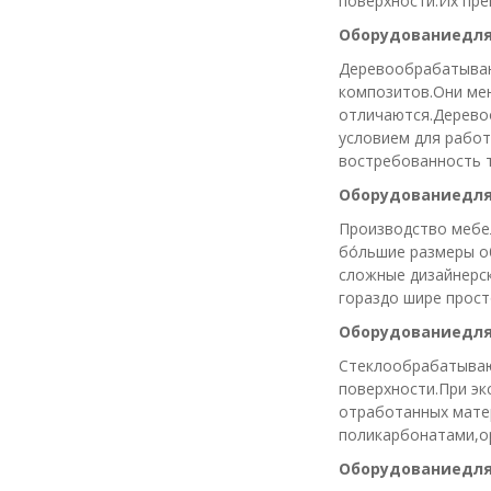
поверхности.Их пре
Оборудованиедля
Деревообрабатывающ
композитов.Они мен
отличаются.Дерево
условием для работ
востребованность т
Оборудованиедля
Производство мебе
бо́льшие размеры 
сложные дизайнерск
гораздо шире прост
Оборудованиедля
Стеклообрабатываю
поверхности.При эк
отработанных мате
поликарбонатами,ор
Оборудованиедля