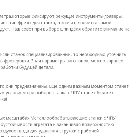
аметра,которые фиксируют режущие инструменты(граверы,
ет тип фрезы для станка, а значит, является самой
одукт. Наш совет:при выборе шпинделя обратите внимание на
 Если станок специализированный, то необходимо уточнить
ь фрезеровки. Зная параметры заготовок, можно заранее
бработки будущей детали.
ого они предназначены. Еще одним важным моментом станет
ым условием при выборе станка с ЧПУ станет бюджет
нка!
ных масштабах.Металлообрабатывающие станки с ЧПУ
броустойчивости агрегата и заканчивая возможностью
здухоотвода для удаления стружки с рабочей