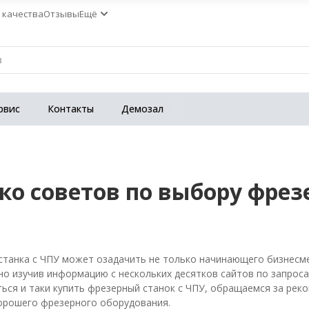
 качества
Отзывы
Ещё
рвис
Контакты
Демозал
ко советов по выбору фрез
танка с ЧПУ может озадачить не только начинающего бизнесме
ьно изучив информацию с нескольких десятков сайтов по запрос
иться и таки купить фрезерный станок с ЧПУ, обращаемся за ре
орошего фрезерного оборудования.