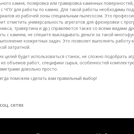
ного камня, полировка или гравировка каменных поверхностей,
 с ЧПУ для работы по камню. Для такой работы необходимы по
риалов из рабочей зоны специальным пылесосом. Это професси
ит отметить универсальность агрегатов для фрезеровки с про
оникса, травертина и др.) справляются также со всеми видами д
ть с камнем, не спешите выкладывать деньги за такой многофу
ыполнение конкретных задач. Это позволит выполнять работу м
кой затратной.
ких целей будет использоваться станок, не сложно подобрать 
из объемов работ, специфики сырья, особенностей комплектую
аметрами довольно просто.
егда поможем сделать вам правильный выбор!
соц. сетях