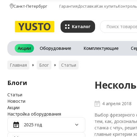
Санкт-Петербург
Гарантия
Доставка
Как купить
Контроль
Каталог
Акции
Оборудование
Комплектующие
Се
Главная
Блог
Статьи
Несколь
Блоги
Статьи
Новости
4 апреля 2018
Акции
Настройка оборудования
Выбор фрезерного с
тем, как, досконал
2025 год
станка с чпу», реш
главные критерии х