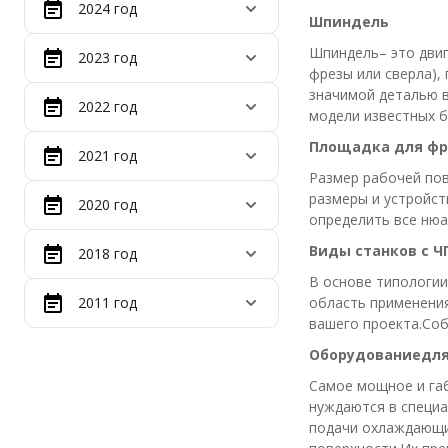
2024 год
Шпиндель
Шпиндель– это дви
2023 год
фрезы или сверла),
значимой деталью в
2022 год
модели известных б
Площадка для фр
2021 год
Размер рабочей пов
размеры и устройст
2020 год
определить все нюа
Виды станков с Ч
2018 год
В основе типологи
2011 год
область применения
вашего проекта.Соб
Оборудованиедля
Самое мощное и га
нуждаются в специа
подачи охлаждающих