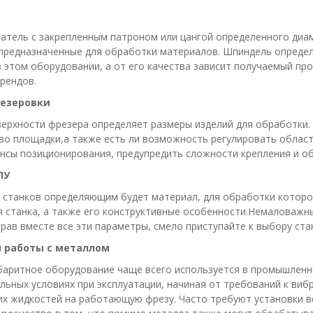
гатель с закрепленным патроном или цангой определенного ди
 предназначенные для обработки материалов. Шпиндель определя
 этом оборудовании, а от его качества зависит получаемый пр
рендов.
езеровки
ерхности фрезера определяет размеры изделий для обработки.
во площадки,а также есть ли возможность регулировать област
нсы позиционирования, предупредить сложности крепления и о
ПУ
и станков определяющим будет материал, для обработки котор
 станка, а также его конструктивные особенности.Немаловажн
рав вместе все эти параметры, смело приступайте к выбору ста
 работы с металлом
баритное оборудование чаще всего используется в промышлен
льных условиях при эксплуатации, начиная от требований к ви
 жидкостей на работающую фрезу. Часто требуют установки во