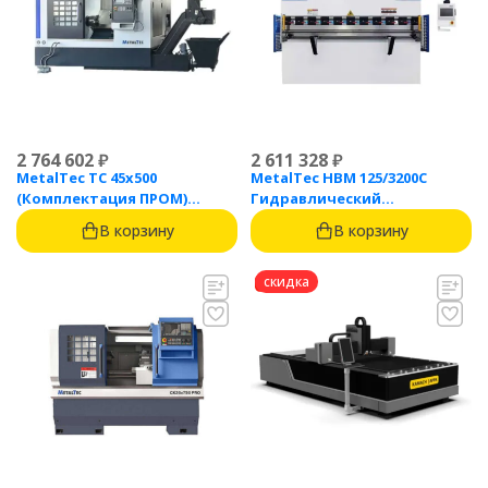
2 764 602
₽
2 611 328
₽
MetalTec ТС 45x500
MetalTec HBM 125/3200C
(Комплектация ПРОМ)
Гидравлический
токарный станок с ЧПУ с
листогибочный пресс с
В корзину
В корзину
наклонной станиной
контроллером TP10S
скидка