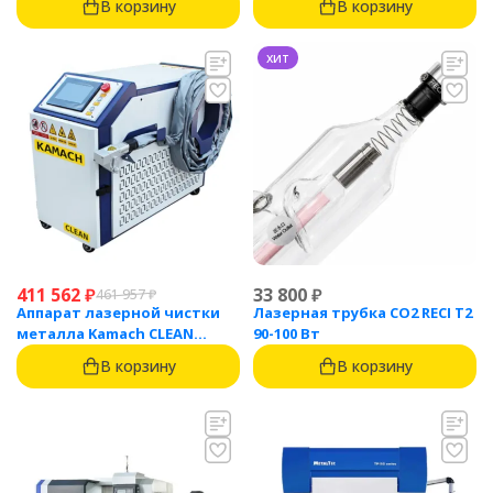
В корзину
В корзину
хит
411 562
₽
33 800
₽
461 957
₽
Аппарат лазерной чистки
Лазерная трубка CO2 RECI T2
металла Kamach CLEAN
90-100 Вт
1500BW
В корзину
В корзину