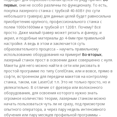
первых
, они не особо различны по функционалу. То есть,
покупка лазерного станка с трубкой 40-60Вт (по сути
небольшого гравера) для данных целей будет равносильна
приобретению крупного, профессионального станка с
полем 1000х1600мм и трубкой от 120Вт. Почему? Всё
просто. Даже малый гравер может резать и фанеру, и
акрил, и подобные материалы до 4-6мм при правильной
настройке. А ведь в этом и заключается суть
образовательного процесса – научить правильному
использованию оборудования на примере!
Во-вторых
,
лазерный станок прост в освоении даже совершенно с нуля.
Макеты для него можно найти в сети или рисовать в
простой программе по типу CorelDraw, или и вовсе, прямо в
софте, встроенном для передачи макетов на контроллер
станка, таком, как LaserCut т.п. Это не только просто, но и
увлекательно. В отличие от фрезера или волоконного
оборудования, для освоения которого нужно знать
огромное количество теории, лазерным станком можно
начать пользоваться чуть ли не сразу, под присмотром
опытного оператора, а через пару недель интенсивного
обучения или пару месяцев профильной программы –