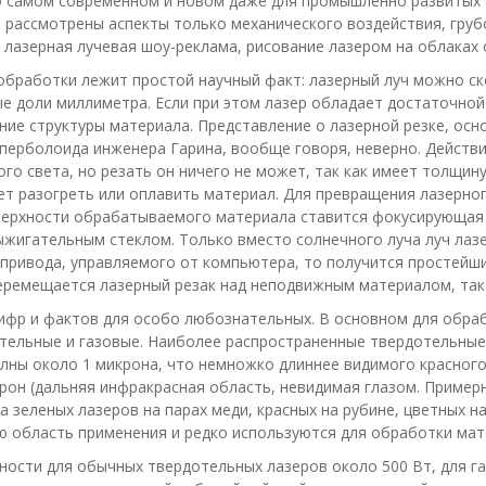
 о самом современном и новом даже для промышленно развитых
т рассмотрены аспекты только механического воздействия, груб
 лазерная лучевая шоу-реклама, рисование лазером на облаках 
обработки лежит простой научный факт: лазерный луч можно с
е доли миллиметра. Если при этом лазер обладает достаточной
ние структуры материала. Представление о лазерной резке, ос
перболоида инженера Гарина, вообще говоря, неверно. Действи
го света, но резать он ничего не может, так как имеет толщин
т разогреть или оплавить материал. Для превращения лазерного
ерхности обрабатываемого материала ставится фокусирующая л
ыжигательным стеклом. Только вместо солнечного луча луч лаз
привода, управляемого от компьютера, то получится простейш
еремещается лазерный резак над неподвижным материалом, так
ифр и фактов для особо любознательных. В основном для обраб
тельные и газовые. Наиболее распространенные твердотельные
олны около 1 микрона, что немножко длиннее видимого красного 
рон (дальняя инфракрасная область, невидимая глазом. Примерн
а зеленых лазеров на парах меди, красных на рубине, цветных н
 область применения и редко используются для обработки мат
сти для обычных твердотельных лазеров около 500 Вт, для газ