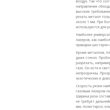
воздух. Так что со
направление обхода
высокие требования
резать металл толщ
около 1 мм. При бо
используются для р
Наиболее универсал
лазеров, как наибо
приварки шестерен 
Кроме металлов, пл
даже стекло. Пробл
разрезать, например
газе. Он хотя и све
непрозрачны. Прозр
экзотических и дов
Скорость резки наи
газовым лазером ок
Ширина реза состав
не требует дальней
мм, полистирол, ком