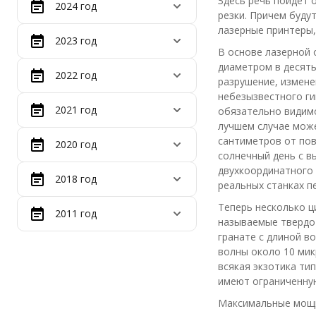
Здесь речь пойдет
2024 год
резки. Причем буду
лазерные принтеры,
2023 год
В основе лазерной 
диаметром в десяты
2022 год
разрушение, измене
небезызвестного ги
2021 год
обязательно видимо
лучшем случае може
сантиметров от пов
2020 год
солнечный день с в
двухкоординатного 
2018 год
реальных станках п
Теперь несколько ц
2011 год
называемые твердо
гранате с длиной в
волны около 10 мик
всякая экзотика тип
имеют ограниченную
Максимальные мощно