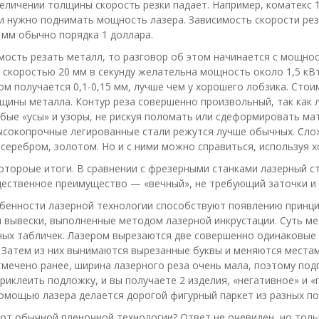
величении толщины скорость резки падает. Например, коматекс 1
 нужно поднимать мощность лазера. Зависимость скорости рез
3 мм обычно порядка 1 доллара.
мость резать металл, то разговор об этом начинается с мощност
 скоростью 20 мм в секунду желательна мощность около 1,5 кВ
ом получается 0,1-0,15 мм, лучше чем у хорошего лобзика. Стои
щины металла. Контур реза совершенно произвольный, так как 
ые «усы» и узоры, не рискуя поломать или сдеформировать мат
ысокопрочные легированные стали режутся лучше обычных. Сло
серебром, золотом. Но и с ними можно справиться, используя х
отороые итоги. В сравнении с фрезерными станками лазерный с
щественное преимущество — «вечный», не требующий заточки и 
бенности лазерной технологии способствуют появлению принцип
 вывески, выполненные методом лазерной инкрустации. Суть м
ых табличек. Лазером вырезаются две совершенно одинаковые та
. Затем из них вынимаются вырезанные буквы и меняются местам
тмечено ранее, ширина лазерного реза очень мала, поэтому по
приклеить подложку, и вы получаете 2 изделия, «негативное» и 
омощью лазера делается дорогой фигурный паркет из разных по 
 от обычной пленочной технологии? Ответ не очевиден, но тольк