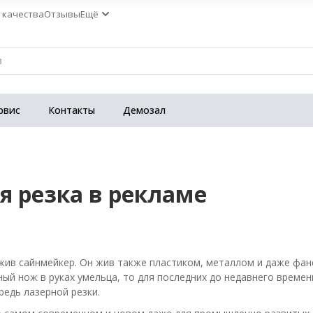
 качества
Отзывы
Ещё
рвис
Контакты
Демозал
я резка в рекламе
8
жив сайнмейкер. Он жив также пластиком, металлом и даже фан
ый нож в руках умельца, то для последних до недавнего времен
редь лазерной резки.