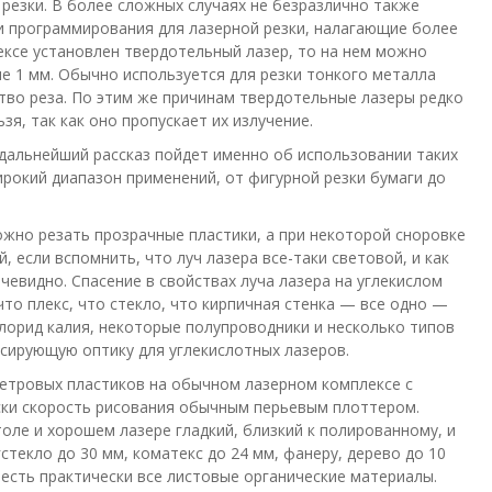
резки. В более сложных случаях не безразлично также
и программирования для лазерной резки, налагающие более
ексе установлен твердотельный лазер, то на нем можно
не 1 мм. Обычно используется для резки тонкого металла
тво реза. По этим же причинам твердотельные лазеры редко
я, так как оно пропускает их излучение.
 дальнейший рассказ пойдет именно об использовании таких
рокий диапазон применений, от фигурной резки бумаги до
можно резать прозрачные пластики, а при некоторой сноровке
 если вспомнить, что луч лазера все-таки световой, и как
очевидно. Спасение в свойствах луча лазера на углекислом
 что плекс, что стекло, что кирпичная стенка — все одно —
хлорид калия, некоторые полупроводники и несколько типов
усирующую оптику для углекислотных лазеров.
етровых пластиков на обычном лазерном комплексе с
ески скорость рисования обычным перьевым плоттером.
оле и хорошем лазере гладкий, близкий к полированному, и
текло до 30 мм, коматекс до 24 мм, фанеру, дерево до 10
о есть практически все листовые органические материалы.