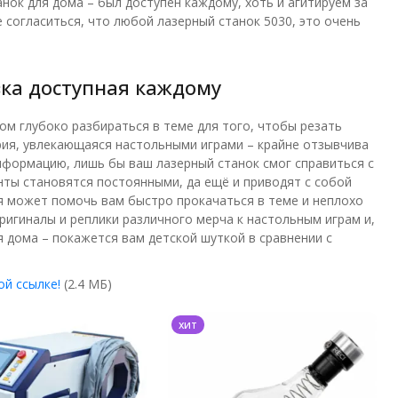
нок для дома – был доступен каждому, хоть и агитируем за
согласиться, что любой лазерный станок 5030, это очень
зка доступная каждому
ом глубоко разбираться в теме для того, чтобы резать
рия, увлекающаяся настольными играми – крайне отзывчива
формацию, лишь бы ваш лазерный станок смог справиться с
енты становятся постоянными, да ещё и приводят с собой
ая может помочь вам быстро прокачаться в теме и неплохо
ригиналы и реплики различного мерча к настольным играм и,
я дома – покажется вам детской шуткой в сравнении с
ой ссылке!
(2.4 МБ)
хит