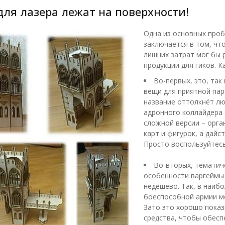
для лазера лежат на поверхности!
Одна из основных проб
заключается в том, чт
лишних затрат мог бы 
продукции для гиков. 
Во-первых, это, так
вещи для приятной пар
название оттолкнёт лю
адронного коллайдера 
сложной версии – орган
карт и фигурок, а дайс
Просто воспользуйтесь
Во-вторых, тематиче
особенности варгеймы 
недёшево. Так, в наиб
боеспособной армии мо
Зато это хорошо показ
средства, чтобы обеспе