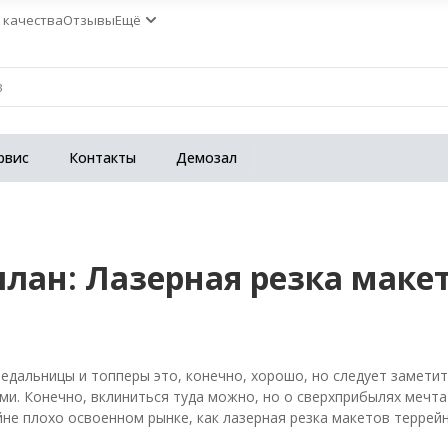
 качества
Отзывы
Ещё
рвис
Контакты
Демозал
план: Лазерная резка маке
медальницы и топперы это, конечно, хорошо, но следует замети
и. Конечно, вклиниться туда можно, но о сверхприбылях мечта
йне плохо освоенном рынке, как лазерная резка макетов террейн