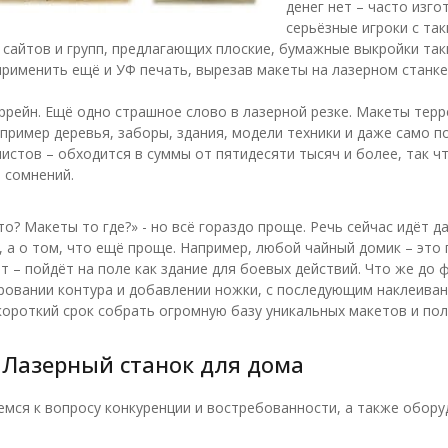
денег нет – часто изг
серьёзные игроки с так
сайтов и групп, предлагающих плоские, бумажные выкройки таки
 применить ещё и УФ печать, вырезав макеты на лазерном станке,
террейн. Ещё одно страшное слово в лазерной резке. Макеты те
апример деревья, заборы, здания, модели техники и даже само п
истов – обходится в суммы от пятидесяти тысяч и более, так 
 сомнений.
то? Макеты то где?» - но всё гораздо проще. Речь сейчас идёт 
, а о том, что ещё проще. Например, любой чайный домик – это
 – пойдёт на поле как здание для боевых действий. Что же до ф
ровании контура и добавлении ножки, с последующим наклеивани
ороткий срок собрать огромную базу уникальных макетов и по
 Лазерный станок для дома
мся к вопросу конкуренции и востребованности, а также оборуд