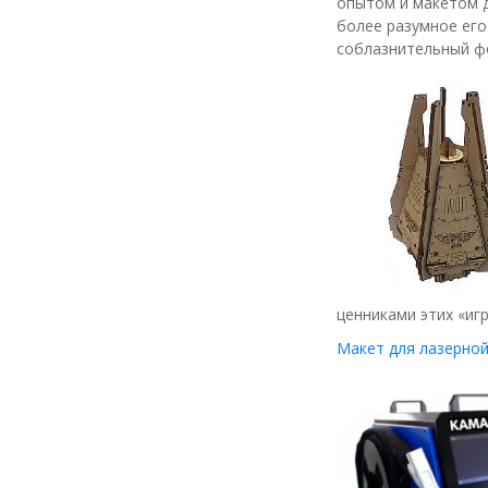
опытом и макетом д
более разумное его
соблазнительный фо
ценниками этих «игр
Макет для лазерной