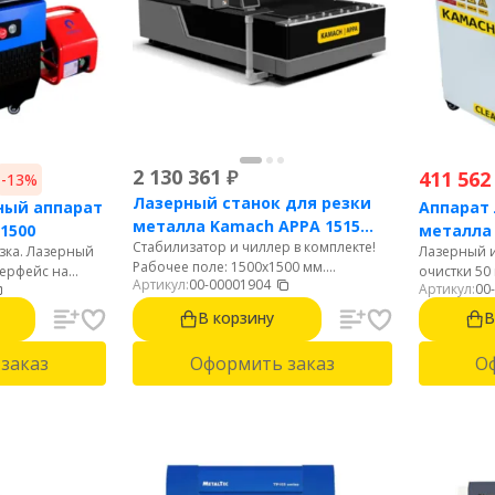
2 130 361
₽
411 562
-13%
Лазерный станок для резки
ный аппарат
Аппарат 
металла Kamach APPA 1515
 1500
металла
Стабилизатор и чиллер в комплекте!
(1500 Вт)
резка. Лазерный
Лазерный и
1500BW
Рабочее поле: 1500х1500 мм.
терфейс на
очистки 50
Артикул:
00-00001904
Мощность: 1500 Вт. Источник: Raycus.
Артикул:
00
й удобный
до 15м2/ча
Автофокус. Резка стали до 12 мм.
ушное
языке. Лег
В корзину
В
Нержавейки до 6 мм. Алюминий до 4
грамм.
мм.
заказ
Оформить заказ
О