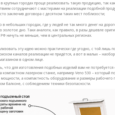
 в крупных городах проще реализовать такую продукцию, так ка
твием сотрудничают с мастерами на реализации подобной проду
сто заключив договора с десятком таких мест поблизости;
о в небольших городах, где у людей не так много денег на доро
то золотое дно. Таки аналоги, как правило, в разы дешевле ориг
 РФ ничуть не меньше, чем в центральных регионах.
лизовать эту идею можно практически где угодно, с той лишь по
оиском каналов реализации не придётся, а вот в малых – наобо
 магазином в одном лице.
ь, что для изготовления подобных изделий вам не потребуется
на компактном лазерном станке, например Veno 530 – который п
 мощности, а компактность оборудование и размеры рабочего 
ом балконе, с соблюдением техники безопасности.