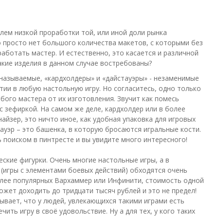
лем низкой проработки той, или иной доли рынка
о просто нет большого количества макетов, с которыми без
работать мастер. И естественно, это касается и различной
Какие изделия в данном случае востребованы?
 называемые, «кардхолдеры» и «дайстауэры» - незаменимые
тии в любую настольную игру. Но согласитесь, одно только
бого мастера от их изготовления. Звучит как помесь
с зефиркой. На самом же деле, кардхолдер или в более
айзер, это ничто иное, как удобная упаковка для игровых
тауэр – это башенка, в которую бросаются игральные кости.
 поиском в пинтресте и вы увидите много интересного!
ские фигурки. Очень многие настольные игры, а в
(игры с элементами боевых действий) обходятся очень
олее популярных Вархаммер или Инфинити, стоимость одной
жет доходить до тридцати тысяч рублей и это не предел!
ывает, что у людей, увлекающихся такими играми есть
чить игру в своё удовольствие. Ну а для тех, у кого таких