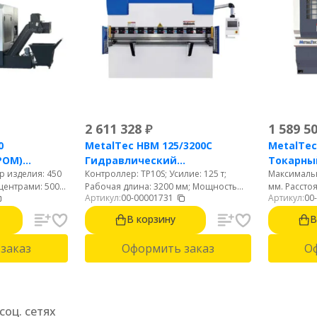
2 611 328
₽
1 589 5
0
MetalTec HBM 125/3200C
MetalTec
РОМ)
Гидравлический
Токарный
 изделия: 450
Контроллер: TP10S; Усилие: 125 т;
Максимальн
с ЧПУ с
листогибочный пресс с
горизон
центрами: 500
Рабочая длина: 3200 мм; Мощность
мм. Рассто
ной
контроллером TP10S
Артикул:
00-00001731
Артикул:
00
аботки над
двигателя: 7,5 кВт; Рабочая скорость:
мм. Макс. 
аметр отверстия
8,5 м/мин; Вес: 6300 кг
суппортом:
В корзину
В
и позиционная
шпинделя: 
ионная голова.
револьверн
заказ
Оформить заказ
О
соц. сетях