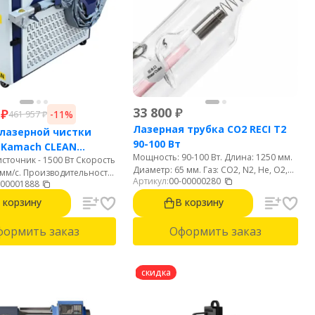
33 800
₽
₽
-11%
461 957
₽
Лазерная трубка CO2 RECI T2
лазерной чистки
90-100 Вт
 Kamach CLEAN
Мощность: 90-100 Вт. Длина: 1250 мм.
сточник - 1500 Вт Скорость
Диаметр: 65 мм. Газ: CO2, N2, He, O2,
 мм/с. Производительность
Артикул:
00-00000280
H2, XE. Срок службы: 8000 часов.
-00001888
с. Интерфейс на русском
кий удобный пистолет 700
 корзину
В корзину
формить заказ
Оформить заказ
скидка