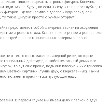
отавливают плоские варианты игровых фигурок. Конечно,
им водиться не будут, но если вы изучите вопрос глубже, то
х фигурок. Сделать армию в дереве – куда солиднее и
 то такие фигурки просто с руками оторвут!
ррейна представляют собой фанерные варианты окружения
окрытие игрового стола. Кстати, полноценное игровое поле
что востребованность вырезанных лазером аналогов –
даже не о тех готовых макетах лазерной резки, которые
 потенциальный дайстауэр, а любой кукольный домик или
игурок, то тут ещё проще, ведь они плоские и их отрисовка
ем цветной картинки (лучше двух, отзеркаленных). Таким
лностью занять практически пустующую нишу.
ования. В первом случае мы имеем дело с палкой о двух