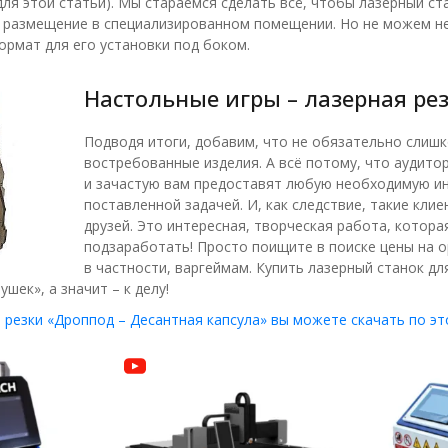
ля этой статьи). Мы стараемся сделать всё, чтобы лазерный ста
 размещение в специализированном помещении. Но не можем не 
рмат для его установки под боком.
Настольные игры – лазерная ре
Подводя итоги, добавим, что не обязательно слишк
востребованные изделия. А всё потому, что аудито
и зачастую вам предоставят любую необходимую ин
поставленной задачей. И, как следствие, такие кли
друзей. Это интересная, творческая работа, котор
подзаработать! Просто поищите в поиске цены на о
в частности, варгеймам. Купить лазерный станок дл
ушек», а значит – к делу!
 резки «Дроппод – Десантная капсула» вы можете скачать по эт