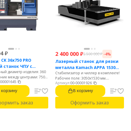
04
₽
2 400 000
₽
-4%
2 500 000
₽
 CK 36x750 PRO
Лазерный станок для резки
 станок ЧПУ с
металла Kamach APPA 1530
ый диаметр изделия: 360
тальной станиной
Стабилизатор и чиллер в комплекте!
(3000 Вт)
яние между центрами: 750
Рабочее поле: 3050х1530 мм.
-00001645
диаметр обработки над
Артикул:
00-00001926
Мощность: 3000 Вт. Источник: Raycus.
 155 мм. Диаметр отверстия
Автофокус. Резка стали до 22 мм.
 корзину
В корзину
60 мм. 6-ти позиционная
Нержавейки до 10 мм. Алюминий до 8
ая голова.
мм.
формить заказ
Оформить заказ