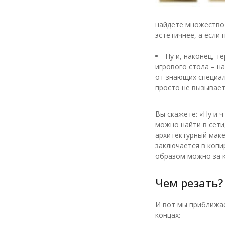
найдете множество 
эстетичнее, а если
Ну и, наконец, 
игрового стола – н
от знающих специал
просто не вызывает
Вы скажете: «Ну и ч
можно найти в сети
архитектурный макет
заключается в копи
образом можно за к
Чем резать?
И вот мы приближае
концах: