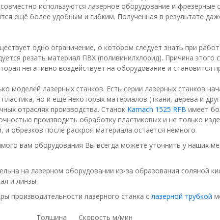
совместно используются лазерное оборудование и фрезерные с
ится ещё более удобным и гибким. Полученная в результате да
ществует одно ограничение, о котором следует знать при рабо
дуется резать материал ПВХ (поливинилхлорид). Причина этого 
оторая негативно воздействует на оборудование и становится п
ко моделей лазерных станков. Есть серии лазерных станков нач
 пластика, но и ещё некоторых материалов (ткани, дерева и други
чных отраслях производства. Станок
Kamach 1525 RFB
имеет бо
очностью производить обработку пластиковых и не только изде
, и обрезков после раскроя материала остается немного.
имого вам оборудования Вы всегда можете уточнить у наших м
ельна на лазерном оборудовании из-за образования соляной ки
ал и линзы.
ры производительности лазерного станка с
лазерной трубкой
м
Толщина
Скорость м/мин