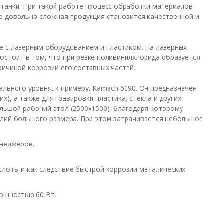
танки. При такой работе процесс обработки материалов
же довольно сложная продукция становится качественной и
те с лазерным оборудованием и пластиком. На лазерных
состоит в том, что при резке поливинилхлорида образуется
ричиной коррозии его составных частей.
ального уровня, к примеру, Kamach 6090. Он предназначен
х), а также для гравировки пластика, стекла и других
льшой рабочий стол (2500х1500), благодаря которому
лий большого размера. При этом затрачивается небольшое
енеджеров.
слоты и как следствие быстрой коррозии металических
ощностью 60 Вт: