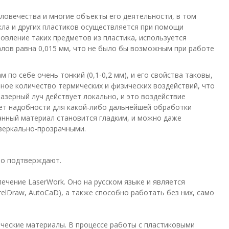
ловечества и многие объекты его деятельности, в том
екла и других пластиков осуществляется при помощи
овление таких предметов из пластика, используется
алов равна 0,015 мм, что не было бы возможным при работе
 по себе очень тонкий (0,1-0,2 мм), и его свойства таковы,
ое количество термических и физических воздействий, что
зерный луч действует локально, и это воздействие
ает надобности для какой-либо дальнейшей обработки
анный материал становится гладким, и можно даже
 зеркально-прозрачными.
то подтверждают.
чение LaserWork. Оно на русском языке и является
lDraw, AutoCaD), а также способно работать без них, само
ческие материалы. В процессе работы с пластиковыми