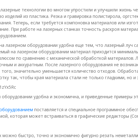
лазерные технологии во многом упростили и улучшили жизнь че
во изделий из пластика. Резка и гравировка полистирола, оргст
ания. Теперь, если требуется компоновка материалов или изгот
ние. При работе на лазерных станках точность раскроя матери
орудованием.
на лазерном оборудовании удобна еще тем, что лазерный луч сам
мый на лазерном оборудовании материал приходится минимальн
люсом по сравнению с механической обработкой материалов. Ла
очным и аккуратным. После лазерного оборудования не возник
е того, значительно уменьшается количество отходов. Обработ
тку так, чтобы края материала стали не только гладкими, но и
z1zYx5Rc
 оборудовании удобна и экономична, и приведенные примеры э
 оборудованием
поставляется и специальное программное обеспе
ой, которая может встраиваться в графические редакторы (Core
х можно быстро, точно и экономично фигурно резать неметалли