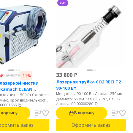
хит
33 800
₽
₽
-11%
461 957
₽
Лазерная трубка CO2 RECI T2
лазерной чистки
90-100 Вт
 Kamach CLEAN
Мощность: 90-100 Вт. Длина: 1250 мм.
сточник - 1500 Вт Скорость
Диаметр: 65 мм. Газ: CO2, N2, He, O2,
 мм/с. Производительность
Артикул:
00-00000280
H2, XE. Срок службы: 8000 часов.
-00001888
с. Интерфейс на русском
кий удобный пистолет 700
 корзину
В корзину
формить заказ
Оформить заказ