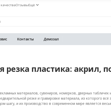
 качества
Отзывы
Ещё
рвис
Контакты
Демозал
я резка пластика: акрил, п
8
екламных материалов, сувениров, номерков, дверных табличек и
едварительной резке и гравировке материала, из которого всё
ом шагу, и их производство в современном мире является вес