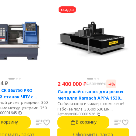
скидка
04
₽
2 400 000
₽
-4%
2 500 000
₽
 CK 36x750 PRO
Лазерный станок для резки
 станок ЧПУ с
металла Kamach APPA 1530
ый диаметр изделия: 360
тальной станиной
Стабилизатор и чиллер в комплекте!
(3000 Вт)
яние между центрами: 750
Рабочее поле: 3050х1530 мм.
-00001645
диаметр обработки над
Артикул:
00-00001926
Мощность: 3000 Вт. Источник: Raycus.
 155 мм. Диаметр отверстия
Автофокус. Резка стали до 22 мм.
 корзину
В корзину
60 мм. 6-ти позиционная
Нержавейки до 10 мм. Алюминий до 8
ая голова.
мм.
формить заказ
Оформить заказ