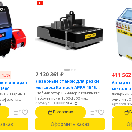
2 130 361
₽
411 562
-13%
Лазерный станок для резки
ный аппарат
Аппарат 
металла Kamach APPA 1515
 1500
металла
Стабилизатор и чиллер в комплекте!
(1500 Вт)
резка. Лазерный
Лазерный и
1500BW
Рабочее поле: 1500х1500 мм.
терфейс на
очистки 50
Артикул:
00-00001904
Мощность: 1500 Вт. Источник: Raycus.
Артикул:
00
й удобный
до 15м2/ча
Автофокус. Резка стали до 12 мм.
ушное
языке. Лег
В корзину
В
Нержавейки до 6 мм. Алюминий до 4
грамм.
мм.
заказ
Оформить заказ
О