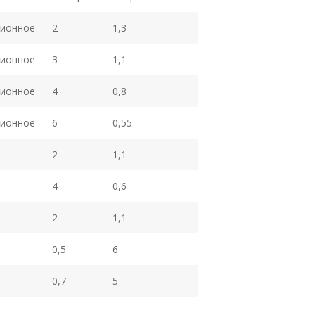
зионное
2
1,3
зионное
3
1,1
зионное
4
0,8
зионное
6
0,55
2
1,1
4
0,6
2
1,1
0,5
6
0,7
5