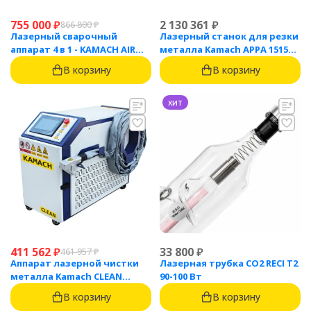
755 000
₽
2 130 361
₽
866 800
₽
Лазерный сварочный
Лазерный станок для резки
аппарат 4 в 1 - KAMACH AIR
металла Kamach APPA 1515
1500
(1500 Вт)
В корзину
В корзину
хит
411 562
₽
33 800
₽
461 957
₽
Аппарат лазерной чистки
Лазерная трубка CO2 RECI T2
металла Kamach CLEAN
90-100 Вт
1500BW
В корзину
В корзину