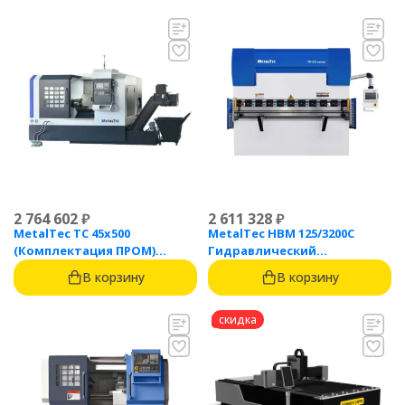
2 764 602
₽
2 611 328
₽
MetalTec ТС 45x500
MetalTec HBM 125/3200C
(Комплектация ПРОМ)
Гидравлический
токарный станок с ЧПУ с
листогибочный пресс с
В корзину
В корзину
наклонной станиной
контроллером TP10S
скидка